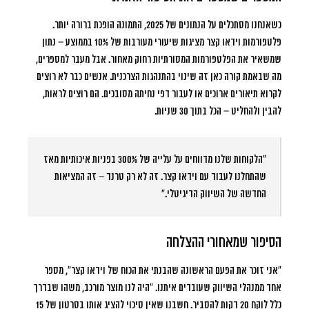
כשאנחנו מסתכלים על הנתונים של 2025, התמונה הופכת ברורה יותר.
פלטפורמות וידאו קצר מציגות שיעורי מעורבות של
10% בממוצע
– נתון
שמשאיר את הפלטפורמות המסורתיות רחוק מאחור. אבל מעבר למספרים,
מה שבאמת קורה כאן זה שינוי בהתנהגות הצרכנית. אנשים כבר לא רוצים
לקרוא תיאורים ארוכים או לעבור דפי נחיתה מסובכים. הם רוצים לראות,
להבין ולהחליט – הכל בתוך 30 שניות.
“הלקוחות שלנו מדווחים על עלייה של 300% בפניות איכותיות מאז
שהתחלנו לעבוד עם וידאו קצר. זה לא רק טרנד – זה המציאות
החדשה של השיווק הדיגיטלי.”
הסיפור שמאחורי ההצלחה
“אני זוכר את הפעם הראשונה שהבנתי את הכוח של וידאו קצר”
, מספר
אחד ממנהלי השיווק שעובדים איתנו. “היה לנו מוצר מורכב, משהו שבדרך
כלל לוקח 20 דקות להסביר. חשבנו שאין סיכוי להציג אותו בסרטון של 15