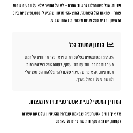
שניות. אבל כשהתחלנו לחשוב אחרת – לא על המוצר אלא על הבעיה שהוא
פותר – פתאום הכל השתנה”. התוצאה? סרטון שהגיע ל-50,000 צפיות ביום
הראשון והביא 200 פניות איכותיות באותו שבוע.
הנתון שמשנה הכל
51.6% מהמשתמשים בפלטפורמות וידאו קצר מדווחים על רמת
מעורבות גבוהה יותר עם תוכן עסקי, לעומת 23% בפלטפורמות
מסורתיות. זה אומר שהסיכוי שלכם להגיע ללקוח הפוטנציאלי
ולהשפיע עליו כפול בערך.
המדריך המעשי לבניית אסטרטגיית וידאו מנצחת
אז איך בונים אסטרטגיה שבאמת עובדת? מהניסיון שלנו עם עשרות
לקוחות, יש כמה עקרונות שחוזרים על עצמם: