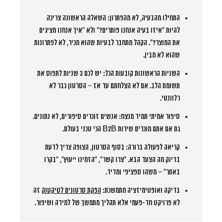
התחילו מהבעיה, לא מהפתרון:
השאלה הראשונה צריכה
להיות “איזו בעיה אנחנו פותרים?” ולא “איך אנחנו מציגים
את המוצר?”. הקהל מתחבר לבעיות שהוא מכיר, לא לפתרונות
שהוא לא מבין.
השניות הראשונות קובעות הכל:
יש לכם 3 שניות לתפוס את
תשומת הלב. אם לא הצלחתם עד אז – הסרטון כבר לא
רלוונטי.
סיפור אמיתי תמיד מנצח:
אנשים זוכרים סיפורים, לא נתונים.
גם אם אתם מוכרים שירות B2B הכי טכני בעולם.
קריאה לפעולה ברורה:
בסוף הסרטון, הצופה צריך לדעת
בדיוק מה הצעד הבא. “צרו קשר”, “הזמינו ייעוץ”, “בקרו
באתר” – משהו ספציפי ומדיד.
בדיקה ואופטימיזציה מתמשכת:
הפקת סרטונים לטיקטוק
זה
לא פרויקט חד-פעמי אלא תהליך מתמשך של למידה ושיפור.