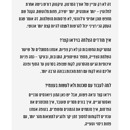
זה לא רק עניין של אורך הסרטון. טיקטוק דורש גישה אחרת
לחלוטין – יותר אותנטית, יותר ישירה, פחות מלוטשת. הקהל שם
מחפש תוכן אמיתי ורלוונטי, לא פרסומות מושלמות. זה אומר שגם
העסק הכי רציני יכול להרשות לעצמו להיות קצת יותר אנושי.
איך מודדים הצלחה בוידאו קצר?
המטריקות החשובות הן לא רק צפיות. אנחנו מסתכלים על שיעור
השלמת הצפייה, מספר השיתופים, התגובות, ובעיקר – כמה פניות
איכותיות הגיעו מהסרטון. לקוח שצופה בסרטון עד הסוף ופונה
אליכם הוא לקוח עם רמת מוכנות גבוהה הרבה יותר.
למה לעבוד עם סוכנות ולא לעשות בעצמי?
וידאו קצר נראה פשוט, אבל יש כאן המון ניואנסים טכניים
ואסטרטגיים. איך בונים תסריט שעובד, איך מתזמנים את
הפרסום, איך מנתחים את הנתונים ומשפרים. בטופה אנחנו
עוזרים ללקוחות לחסוך זמן יקר ולהגיע לתוצאות מהר יותר, עם
פחות ניסוי וטעייה.