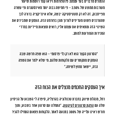
הנתונים מדברים בעד עצמם: פלטפורמות וידאו קצר רושמות שיעור
מעורבות ממוצע של
2.50%
– פי חמישה גבוה יותר מאינסטגרם ופי עשרה
מפייסבוק. זה לא רק סטטיסטיקה יבשה, אלא אינדיקציה ברורה לכך
שהצרכנים פשוט מעדיפים לצרוך תוכן בפורמט הזה. העסקים שמבינים את
השינוי הזה ומתאימים את עצמם אליו, רואים תוצאות מיידיות במדדי
המכירות והמודעות למותג.
“הסרטון הקצר הוא לא רק כלי פרסומי – הוא שפה חדשה שבה
העסקים מתקשרים עם הלקוחות שלהם. מי שלא ילמד את השפה
הזה, יישאר מחוץ לשיחה.”
איך העסקים החכמים מנצלים את הכוח הזה
רחל, מנהלת שיווק בחברת טכנולוגיה בהרצליה, סיפרה לי השבוע על הניסיון
שלה עם
הפקת סרטונים לטיקטוק
. “התחלנו עם סרטון אחד בשבוע, ותוך
חודש ראינו עלייה של 300% בתנועה לאתר. הלקוחות פתאום התחילו להכיר