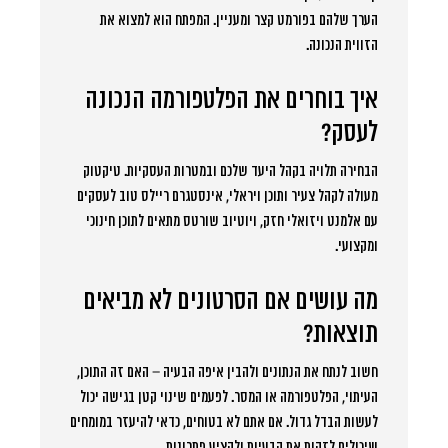
הערך שלהם בפורמט קצר ומעניין. המפתח הוא למצוא את
הזווית הנכונה.
איך בוחרים את הפלטפורמה הנכונה
לעסק?
הבחירה תלויה בקהל היעד שלכם ובמטרות העסקיות. טיקטוק
מעולה לקהל צעיר ותוכן ויראלי, אינסטגרם ריילס טוב לעסקים
עם אלמנט ויזואלי חזק, ויוטיוב שורטס מתאים לתוכן חינוכי
ומקצועי.
מה עושים אם הסרטונים לא מביאים
תוצאות?
חשוב לנתח את הנתונים ולהבין איפה הבעיה – האם זה התוכן,
העיתוי, הפלטפורמה או המסר. לפעמים שינוי קטן בגישה יכול
לעשות הבדל גדול. אם אתם לא בטוחים, כדאי להיעזר במומחים
שיכולים לזהות את הבעיות ולהציע פתרונות.