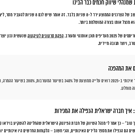
שמנהלי שיווק חכמים כבר הבינו
של הצרכנים הממוצע ירד ל-8 שניות בלבד
. זה אומר שיש לכם 8 שניות להעב
א מנצל אותו בצורה המושלמת ביותר.
תוכן אותנטי ומעורב.
הפקת סרטונים לטיקטוק
שנעשית נכון יוצרת
ב, ויוצר תגובה מיידית.
ם את המהפכה
ה מוחלט.
 איך חברה ישראלית הכפילה את המכירות
 טוב”
– כך אמר לי מנהל השיווק של חברת הפינטק הישראלית שהחליטה להשקיע בוידאו ק
ם הם הכפילו את מספר הלידים האיכותיים, והכי חשוב – הלקוחות החדשים היו איכותיים יותר