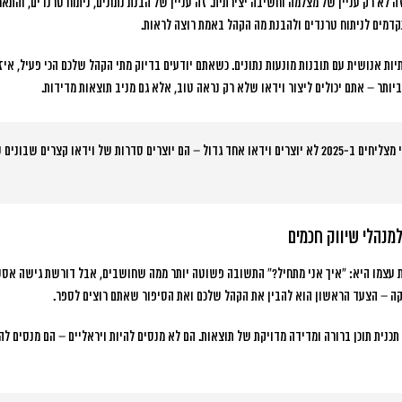
יכותי זה לא רק עניין של מצלמה וחשיבה יצירתית. זה עניין של הבנת נתונים, ניתוח טרנדים, וה
קדמים לניתוח טרנדים ולהבנת מה הקהל באמת רוצה לראות.
יות אנושית עם תובנות מונעות נתונים
. כשאתם יודעים בדיוק מתי הקהל שלכם הכי פעיל, איזה
ותר – אתם יכולים ליצור וידאו שלא רק נראה טוב, אלא גם מניב תוצאות מדידות.
העסקים הכי מצליחים ב-2025 לא יוצרים וידאו אחד גדול – הם יוצרים סדרות של וידאו קצרים 
למנהלי שיווק חכמים
עצמו היא: “איך אני מתחיל?” התשובה פשוטה יותר ממה שחושבים, אבל דורשת גישה אסט
פקה – הצעד הראשון הוא להבין את הקהל שלכם ואת הסיפור שאתם רוצים לספר.
תכנית תוכן ברורה ומדידה מדויקת של תוצאות
. הם לא מנסים להיות ויראליים – הם מנסים להי