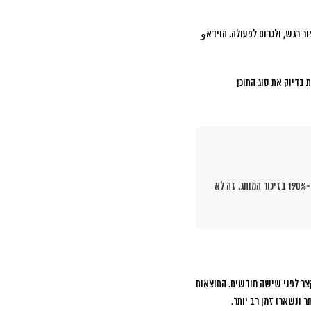
יר מסר, ליצור רגש, ולגרום לפעולה. הוידאو
 בדיוק את סוג התוכן
עסקים שהשקיעו בוידאו קצר איכותי ב-2025 רואים עלייה ממוצעת של 340% בשיעור המעורבות, 280% בשיעור ההמרה, ו-190% בזיכור המותג. זה לא
צר לפני שישה חודשים. התוצאות
 ונשארו זמן רב יותר.