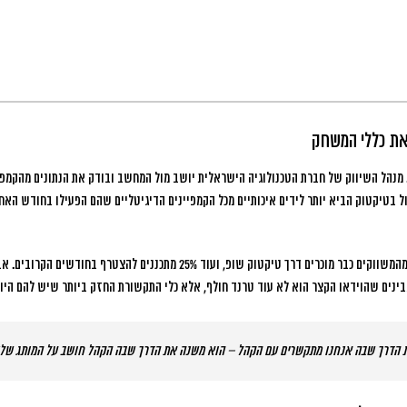
ת כללי המשחק
מנהל השיווק של חברת הטכנולוגיה הישראלית יושב מול המחשב ובודק את הנתונים מהקמפיי
 בטיקטוק הביא יותר לידים איכותיים מכל הקמפיינים הדיגיטליים שהם הפעילו בחודש האחר
הנתונים מדברים בעד עצמם: 52% מהמשווקים כבר מוכרים דרך טיקטוק שופ, ועוד 25% מ
בינים שהוידאו הקצר הוא לא עוד טרנד חולף, אלא
כלי התקשורת החזק ביותר שיש להם היו
ת הדרך שבה אנחנו מתקשרים עם הקהל – הוא משנה את הדרך שבה הקהל חושב על המותג שלנ