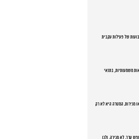
וצאות ראשוניות נראות כבר תוך 2-3 שבועות. תוצאות משמעותיות ומדידות מתחילות להופיע אחרי 6-8 שבועות של פעילות עקבית
ע של 5,000-10,000 שקל לחודש ולראות תוצאות משמעותיות, בתנאי
ו מכירות. המטרה היא לא רק
תי מספק ערך מיידי לצופה – מידע, בידור, או פתרון לבעיה. פרסומת רגילה מנסה למכור. הקהל של 2025 מחפש ערך, לא מכירה, ולכן