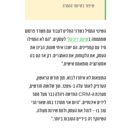
שיפור בשיעור ההמרה
השינוי התחיל כשדני החליט לעבוד עם משרד פרסום
שמתמחה ב
שיווק דיגיטלי
לעסקים. “הם לא התחילו
מיד עם קמפיינים. הם ישבו איתי שעות, הבינו את
העסק, את הלקוחות, את האתגרים. רק אז הם בנו
אסטרטגיה מותאמת אישית.”
התוצאות לא איחרו לבוא. תוך חודש הראשון,
הטרפיק לאתר עלה ב-120%. תוך שלושה חודשים,
מערכת ה-CRM החדשה ניהלה כבר מעל 500
לידים איכותיים. “היום אני מתרכז במה שאני הכי
טוב בו – לנהל את העסק ולתת שירות מעולה.
השיווק? זה בידיים הטובות ביותר.”