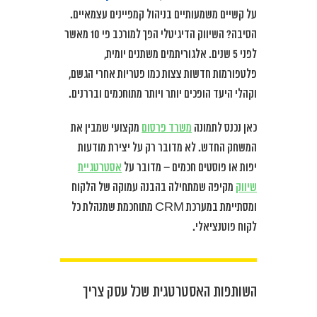
על קשיים משמעותיים בניהול קמפיינים עצמאיים.
הסיבה? השיווק הדיגיטלי הפך למורכב פי 10 מאשר
לפני 5 שנים. אלגוריתמים משתנים יומית,
פלטפורמות חדשות צצות כמו פטריות אחרי הגשם,
וקהלי היעד הופכים יותר ויותר מתוחכמים ובררנים.
כאן נכנס לתמונה
משרד פרסום
מקצועי שמבין את
המשחק החדש. לא מדובר רק על יצירת מודעות
יפות או פוסטים חכמים – מדובר על
אסטרטגיית
שיווק
מקיפה שמתחילה בהבנה עמוקה של הלקוח
ומסתיימת במערכת CRM מתוחכמת שמנהלת כל
לקוח פוטנציאלי.
השותפות האסטרטגית שכל עסק צריך