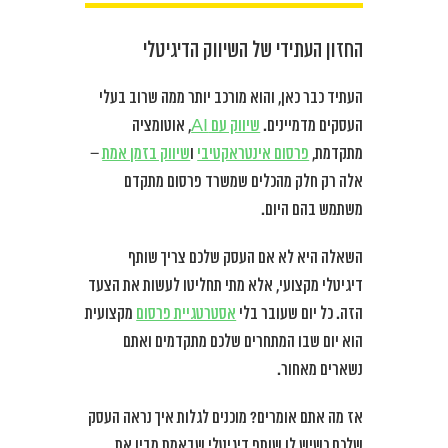
החזון העתידי של השיווק הדיגיטלי
העתיד כבר כאן, והוא מורכב יותר ממה שרוב בעלי
העסקים מדמיינים.
שיווק עם AI
, אוטומציה
מתקדמת,
פרסום אינטראקטיבי
ו
שיווק בזמן אמת
–
אלה רק חלק מהכלים שמשרד פרסום מתקדם
משתמש בהם היום.
השאלה היא לא אם העסק שלכם צריך שותף
דיגיטלי מקצועי, אלא מתי תחליטו לעשות את הצעד
הזה. כל יום שעובר בלי
אסטרטגיית פרסום
מקצועית
הוא יום שבו המתחרים שלכם מתקדמים ואתם
נשארים מאחור.
אז מה אתם אומרים? מוכנים לגלות איך נראה העסק
שלכם כשיש לו שותף דיגיטלי שבאמת מבין את