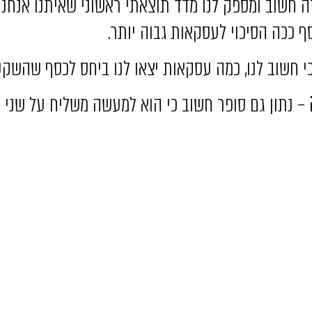
הזה חשוב ומספק לנו מדד תוצאתי ראשוני שאיתנו אנחנו 
סף ככה הסיכוי לעסקאות גבוה יותר.
י חשוב לנו, כמה עסקאות יצאו לנו ביחס לכסף שהשקענ
– נתון גם סופר חשוב כי הוא למעשה משליח על שני דב