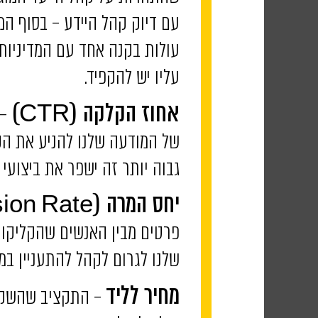
עם דיוק קהל היידע – בסוף ה
עולות בקנה אחד עם המדיניות ש
עליו יש להקפיד.
– 
אחוז הקלקה (CTR)
של המודעה שלנו להניע את הק
גבוה יותר זה ישפר את ביצועי 
יחס המרה
(Conversion Rate) –
פרטים מבין האנשים שהקליקו ע
שלנו לגרום לקהל להתעניין במו
– התקציב שהשקענו
מחיר לליד