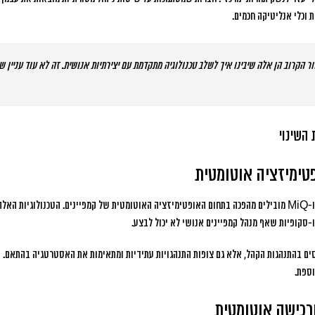
 וכלי אנליטיקה חכמים.
 הקרוב הן אלה שיבינו איך לשלב טכנולוגיה מתקדמת עם יצירתיות אנושית. זה לא עוד עניין של
 השינוי
טימיזציה אוטומטית
כלים כמו Albert AI, Scibids ו-MiQ מובילים מהפכה בתחום האופטימיזציה האוטומטית של קמפיינים. הטכנולוגי
סקופיות שאף מנהל קמפיינים אנושי לא יכול לבצע.
ים בהתנהגות הקהל, אלא גם צופות התנהגויות עתידיות ומתאימות את האסטרטגיה בהתאם.
ספת.
רכישה אוטומטית