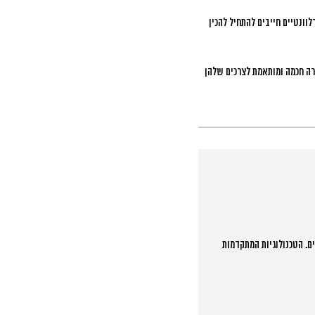
וונטיים חייבים להתחיל להכין
ורה חכמה ומותאמת לצרכים שלהן
 מנהלים קמפיינים דיגיטליים באופן קבוע ויש לכם נתונים היסטוריים של לפחות 3-6 חודשים. הטכנולוגיות המתקדמות