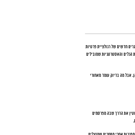
רים חדשים של רגולציית פרטיות
את הכלים והאסטרטגיות שמובילים
ם רושמות עלייה של עד 40% ברווחיות הפרסומית שלהן. אבל מה בדיוק עומד מאחורי
מי. רגולציות פרטיות כמו GDPR ו-iOS 14.5 של אפל שינו לחלוטין את הדרך שבה מפרסמים
.
 מפגרות אחרי מתחרים שמנצלים