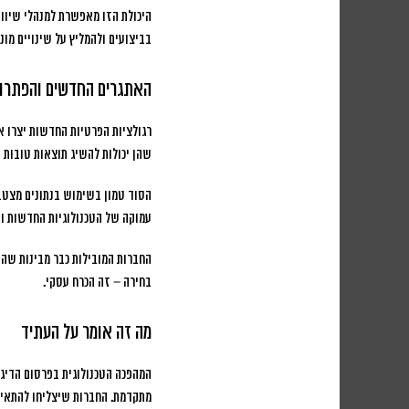
היכולת הזו מאפשרת למנהלי שיווק
בביצועים ולהמליץ על שינויים מונע
האתגרים החדשים והפתרונו
רגולציות הפרטיות החדשות יצרו א
שהן יכולות להשיג תוצאות טובות י
הסוד טמון בשימוש בנתונים מצטב
עמוקה של הטכנולוגיות החדשות ו
החברות המובילות כבר מבינות שהע
בחירה – זה הכרח עסקי.
מה זה אומר על העתיד
המהפכה הטכנולוגית בפרסום הדיגי
מתקדמת. החברות שיצליחו להתאים 