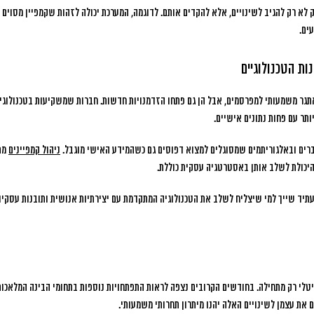
 לא רק להגיב לשינויים, אלא להקדים אותם. לדוגמה, המערכת יכולה לזהות שקמפיין מסוים 
ים.
ת הטכנולוגיים
תגר משמעותי למפרסמים, אבל הן גם פתחו הזדמנויות חדשות. חברות שמשקיעות בטכנולוגיו
ותר עם פחות נתונים אישיים.
רים ובאלגוריתמים שמסוגלים למצוא דפוסים גם כשהמידע האישי מוגבל.
ניהול קמפיינים
מת
היכולת לשלב אותן באסטרטגיה עסקית כוללת.
תיד שייך למי שיצליח לשלב את הטכנולוגיה המתקדמת עם יצירתיות אנושית ותובנות עסקיות
טלי רק מתחילה. בחודשים הקרובים נצפה לראות התפתחויות נוספות בתחומי הבינה המלאכותי
את עצמן לשינויים האלה יהנו מיתרון תחרותי משמעותי.