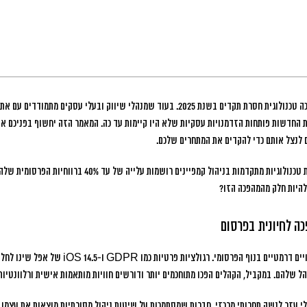
טכנולוגית חסרת תקדים בשנת 2025.
בעוד שמנהלי שיווק ובעלי עסקים מתמודדים עם אתג
יות החדשות פותחות הזדמנויות עסקיות שלא היו קיימות עד כה. המאמר הזה יחשוף בפניכם 
ם לנצל אותם כדי להקדים את המתחרים שלכם.
הנתונים מראים שחברות שמאמצות טכנולוגיות מתקדמות בניהול קמפייני
להיות חלק מהמהפכה הזו?
כה לחיונית בפרסום
השנים האחרונות הביאו איתן שינויים דרמטיים בנוף הפרסו
הל שלהם. במקביל, הקהלים הפכו מתוחכמים יותר ודורשים חוויות מותאמות אישית ורלוונטיות
לי עזר לנשק תחרותי מרכזי. חברות שמסתמכות על שיטות ניהול מסורתיות מוצאות את עצמן