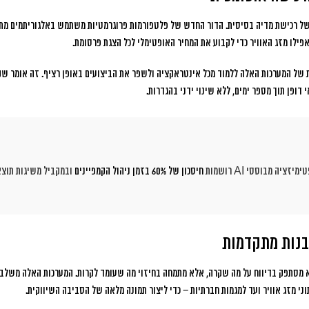
 של רכישת מדיה בסיסית. הדור החדש של פלטפורמות פרוגרמטיות משתמש באלגוריתמים מת
פילו מזג האוויר כדי לקבוע את המחיר האופטימלי לכל הצגת פרסומת.
 של המערכות האלה ללמוד מכל אינטראקציה ולשפר את הביצועים באופן רציף. זה אומר שק
י דופן תוך מספר ימים, ללא שינוי ידני בהגדרות.
יה מבוססי AI רושמות
חיסכון של 60% בזמן ניהול הקמפיינים
בנות מתקדמות
 מסתפק בדיווח על מה שקרה, אלא מתמחה בחיזוי מה שעומד לקרות. המערכות האלה משלבות
וני מזג אוויר ועד למגמות חברתיות – כדי ליצור תמונה מלאה של הסביבה השיווקית.