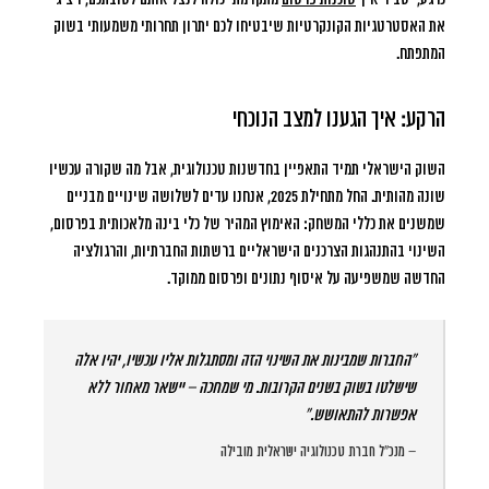
את האסטרטגיות הקונקרטיות שיבטיחו לכם יתרון תחרותי משמעותי בשוק
המתפתח.
הרקע: איך הגענו למצב הנוכחי
השוק הישראלי תמיד התאפיין בחדשנות טכנולוגית, אבל מה שקורה עכשיו
שונה מהותית. החל מתחילת 2025, אנחנו עדים לשלושה שינויים מבניים
שמשנים את כללי המשחק: האימוץ המהיר של כלי בינה מלאכותית בפרסום,
השינוי בהתנהגות הצרכנים הישראליים ברשתות החברתיות, והרגולציה
החדשה שמשפיעה על איסוף נתונים ופרסום ממוקד.
“החברות שמבינות את השינוי הזה ומסתגלות אליו עכשיו, יהיו אלה
שישלטו בשוק בשנים הקרובות. מי שמחכה – יישאר מאחור ללא
אפשרות להתאושש.”
– מנכ”ל חברת טכנולוגיה ישראלית מובילה