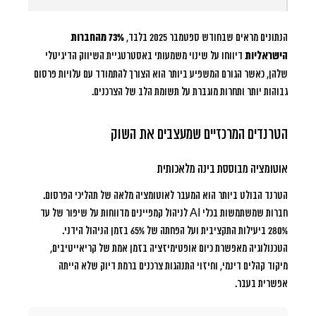
הנתונים מראים שבחודש ספטמבר 2025 בלבד,
73% מהחברות
הישראליות
דיווחו על שינוי משמעותי באסטרטגיית השיווק הדיגיטלי
שלהן, כאשר הגורם המשפיע ביותר הוא הצורך להתמודד עם עלויות פרסום
גבוהות יותר ותחרות מוגברת על תשומת הלב של הצרכנים.
הטרנדים המרכזיים שמעצבים את השוק
אוטומציה מבוססת בינה מלאכותית
הטרנד הבולט ביותר הוא המעבר לאוטומציה מלאה של תהליכי הפרסום.
חברות שמשתמשות בכלי AI לניהול קמפיינים מדווחות על שיפור של עד
280% ביעילות התקציבית ועל הפחתה של 65% בזמן הניהול הידני.
הטכנולוגיה מאפשרת כיום אופטימיזציה בזמן אמת של קריאייטיבים,
מיקוד קהלים דינמי, וחיזוי התנהגות צרכנים ברמת דיוק שלא הייתה
אפשרית בעבר.