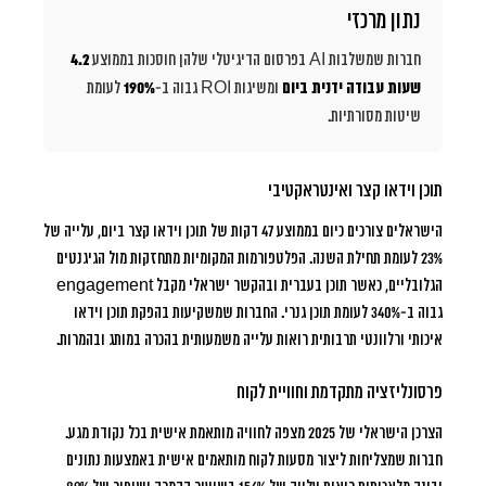
נתון מרכזי
חברות שמשלבות AI בפרסום הדיגיטלי שלהן חוסכות בממוצע
4.2
שעות עבודה ידנית ביום
ומשיגות ROI גבוה ב-
190%
לעומת
שיטות מסורתיות.
תוכן וידאו קצר ואינטראקטיבי
הישראלים צורכים כיום בממוצע 47 דקות של תוכן וידאו קצר ביום, עלייה של
23% לעומת תחילת השנה. הפלטפורמות המקומיות מתחזקות מול הגיגנטים
הגלובליים, כאשר תוכן בעברית ובהקשר ישראלי מקבל engagement
גבוה ב-340% לעומת תוכן גנרי. החברות שמשקיעות בהפקת תוכן וידאו
איכותי ורלוונטי תרבותית רואות עלייה משמעותית בהכרה במותג ובהמרות.
פרסונליזציה מתקדמת וחוויית לקוח
הצרכן הישראלי של 2025 מצפה לחוויה מותאמת אישית בכל נקודת מגע.
חברות שמצליחות ליצור מסעות לקוח מותאמים אישית באמצעות נתונים