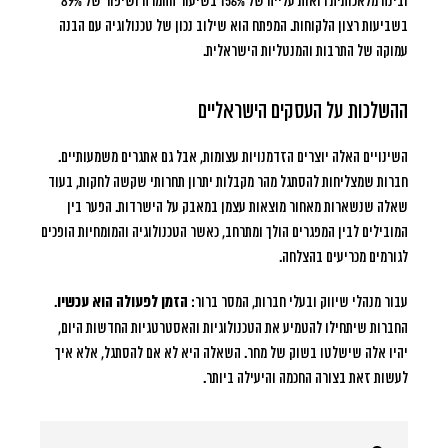
ובינה מלאכותית רואות עלייה של 156% בשיעור ההמרה ושיפור של 89%
בשביעות רצון הלקוחות. המפתח הוא שילוב נכון של טכנולוגיה עם הבנה
עמוקה של התרבות והמנטליות הישראלית.
ההשלכות על העסקים הישראליים
השינויים האלה יוצרים הזדמנויות עצומות, אבל גם אתגרים משמעותיים.
חברות שמצליחות להסתגל מהר מקבלות יתרון תחרותי שקשה לחקות, בעוד
שאלה שנשארות מאחור מוצאות עצמן במאבק על הישרדות. הפער בין
המובילים לבין המפגרים הולך ומתרחב, כאשר הטכנולוגיה והמומחיות הופכים
לגורמים מכריעים בהצלחה.
עבור מנהלי שיווק ובעלי חברות, המסר ברור:
הזמן לפעולה הוא עכשיו
.
החברות שיתחילו להטמיע את הטכנולוגיות והאסטרטגיות החדשות היום,
יהיו אלה שישלטו בשוק של מחר. השאלה היא לא אם להסתגל, אלא איך
לעשות זאת בצורה החכמה והיעילה ביותר.