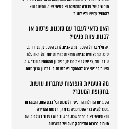
חודשים של עבודה מתמשכת ואופטימיזציה. החשוב הוא
להתחיל עכשיו ולא לחכות.
האם כדאי לעבוד עם סוכנות פרסום או
לבנות צוות פנימי?
זה תלוי בגודל העסק ובמשאבים. לרוב העסקים, עבודה עם
סוכנות מקצועית מביאה תוצאות מהירות יותר ועלות-תועלת
טובה יותר, כי יש לה את הכלים, הניסיון והמומחיות הנדרשים.
הצוות הפנימי יכול להתמקד באסטרטגיה ובתכנון ארוך טווח.
מה הטעויות הנפוצות שחברות עושות
בתקופת המעבר?
הטעויות הגדולות הן: ניסיון לשנות הכל בבת אחת, התמקדות
בטכנולוגיה בלי אסטרטגיה ברורה, והזנחת המדידה
והאופטימיזציה המתמשכת. החשוב הוא לעבוד בשלבים, עם
מטרות ברורות ומדידה קבועה של התוצאות.