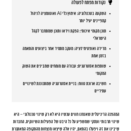
נקודות מפתח לפעולה
השקעה בטכנולוגיה:
אימוץ כלי AI ואוטומציה לניהול
קמפיינים יעיל יותר
תוכן מקומי איכותי:
הפקת וידאו ותוכן שמתחבר לקהל
הישראלי
מדידה ואופטימיזציה:
מעקב מתמיד אחר ביצועים והתאמה
בזמן אמת
שותפות אסטרטגית:
עבודה עם מומחים שמבינים את השוק
המקומי
חשיבה ארוכת טווח:
בניית אסטרטגיה שמתכוננת לשינויים
עתידיים
המהפכה הדיגיטלית שאנחנו חווים עכשיו היא לא רק שינוי טכנולוגי – היא
שינוי תרבותי ועסקי שמשפיע על כל היבט של הפעילות השיווקית. החברות
שיבינו את זה ויפעלו בהתאם, יהיו אלה שיצאו מנצחות מהתקופה המאתגרת