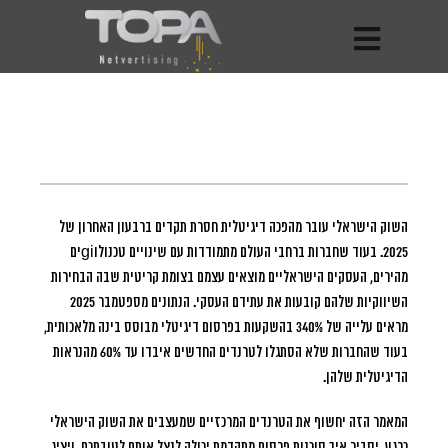
השוק הישראלי עובר מהפכה דיגיטלית חסרת תקדים ברבעון האחרון של
2025.
בעוד שחברות ברחבי העולם מתמודדות עם שינויים טכנולוgiים
מהירים, העסקים הישראליים מוצאים עצמם בצומת קריטית שבה הבחירות
השיווקיות שלהם קובעות את עתידם העסקי. הנתונים מספטמבר 2025
מראים עלייה של 340% בהשקעות בפרסום דיגיטלי מבוסס בינה מלאכותית,
בעוד שהחברות שלא הסתגלו לטרנדים החדשים איבדו עד 60% מהנראות
הדיגיטלית שלהן.
המאמר הזה יחשוף את הטרנדים המרכזיים שמעצבים את השוק הישראלי
כרגע, יסביר איך
סוכנות פרסום
מתקדמת יכולה לנצל אותם לטובתכם, ויציג