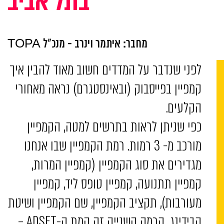
בתל אביב
מחבר: איתמר וינרב - מנכ"ל TOPA
לפני שנדבר על המדדים חשוב מאוד להבין איך
קמפיין בפייסבוק (ובאינסטגרם) נראה מאחורי
הקלעים.
כפי שניתן לראות בתרשים למטה, הקמפיין
מורכב מ- 3 רמות. רמת הקמפיין שבו אנחנו
מגדירים את סוג הקמפיין (קמפיין המרות,
קמפיין תתנועה, קמפיין טופס ליד, קמפיין
מעורבות), תקציב הקמפיין, שם הקמפיין ושיטת
הבידינג, הרמה השנייה זה קמת ה-ADSET –