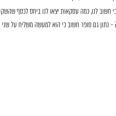
י חשוב לנו, כמה עסקאות יצאו לנו ביחס לכסף שהשקענ
– נתון גם סופר חשוב כי הוא למעשה משליח על שני דב