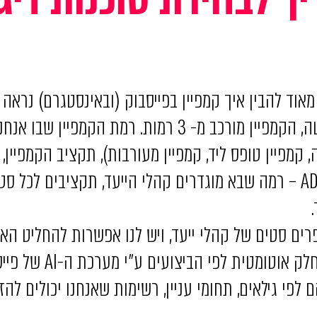
אוד להבין איך קמפיין בפייסבוק (ובאינסטגרם) נראה
כפי שניתן לראות בתרשים למטה, הקמפיין מורכב מ- 3 רמות.
 קמפיין טופס ליד, קמפיין מעורבות), תקציב הקמפיין,
הרמה השנייה זה קמת ה-ADSET – רמה שבא מוגדרים קהלי הייעד, תקציבים
פרים סטים של קהלי ייעד, ויש לנו אפשרות להחליט הא
מטית לפי הביצועים ע”י מערכת ה-AI של פייסבוק.
לפי גילאים, תחומי עניין, רשימות שאנחנו יכולים להזי