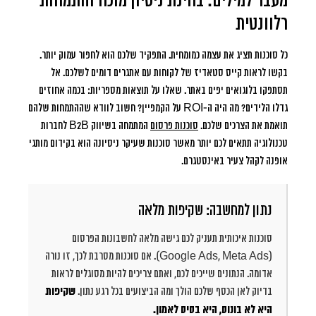
מעבר למילים: בחינת ניסיון מוכח והתמחות
רלוונטית
כל סוכנות תציג את עצמה כמומחית. התפקיד שלכם הוא לחפור עמוק יותר.
בקשו לראות קייס סטאדיז של לקוחות עם אתגרים דומים לשלכם. אל
תסתפקו בלוגואים יפים באתר. שאלו על תוצאות מספריות: בכמה אחוזים
גדלו הלידים? מה היה ה-ROI על הקמפיין? חשוב לוודא שההתמחות שלהם
תואמת את הצרכים שלכם.
סוכנות פרסום
המתמחה בשיווק B2B לחברות
טכנולוגיה תתאים לכם יותר מאשר סוכנות שעיקר ניסיונה הוא בקידום מותגי
אופנה לקהל צעיר באינסטגרם.
נתון למחשבה: שקיפות מלאה
סוכנות איכותית תעניק לכם גישה מלאה לחשבונות הפרסום
(Google Ads, Meta Ads). אם סוכנות מסרבת לכך, זו נורה
אדומה. הנתונים שייכים לכם, ואתם צריכים להיות מסוגלים לראות
בדיוק לאן הכסף שלכם הולך ומה הביצועים בכל רגע נתון.
שקיפות
היא לא בונוס, היא בסיס לאמון.