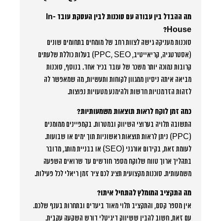
מה ההבדל בין עבודה עם סוכנות לבין העסקת עובד In-
House?
סוכנות מעניקה גישה לצוות רחב של מומחים בתחומים שונים
(אסטרטגיה, קריאייטיב, PPC, SEO) בעלות כוללת שלעתים
קרובות נמוכה יותר משכר של עובד בכיר אחד. בנוסף, סוכנות
מביאה איתה ניסיון ממגוון לקוחות ותעשיות, מה שמאפשר לה
לזהות הזדמנויות חדשות ולהימנע מטעויות נפוצות.
כמה זמן לוקח לראות תוצאות משמעותיות?
התשובה תלויה בערוצי השיווק ובמטרות. בקמפיינים ממומנים
(PPC) ניתן לראות תוצאות ראשוניות תוך ימים או שבועות.
לעומת זאת, בקידום אורגני (SEO) או בבניית מותג, מדובר
בתהליך ארוך טווח שלוקח מספר חודשים עד שרואים השפעה
משמעותית. סוכנות מקצועית תציג לכם ציר זמן ריאלי לכל פעילות.
מה התקציב המומלץ להתחיל איתו?
אין מספר קסם, והתקציב תלוי מאוד ביעדים ובתחרות בענף שלכם.
עם זאת, חשוב להבין ששיווק דיגיטלי דורש השקעה עקבית.