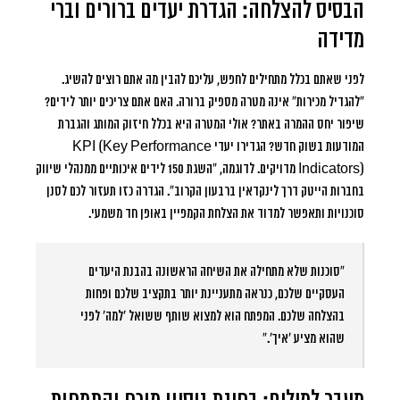
הבסיס להצלחה: הגדרת יעדים ברורים וברי
מדידה
לפני שאתם בכלל מתחילים לחפש, עליכם להבין מה אתם רוצים להשיג.
“להגדיל מכירות” אינה מטרה מספיק ברורה. האם אתם צריכים יותר לידים?
שיפור יחס ההמרה באתר? אולי המטרה היא בכלל חיזוק המותג והגברת
המודעות בשוק חדש? הגדירו יעדי KPI (Key Performance
Indicators) מדויקים. לדוגמה, “השגת 150 לידים איכותיים ממנהלי שיווק
בחברות הייטק דרך לינקדאין ברבעון הקרוב”. הגדרה כזו תעזור לכם לסנן
סוכנויות ותאפשר למדוד את הצלחת הקמפיין באופן חד משמעי.
“סוכנות שלא מתחילה את השיחה הראשונה בהבנת היעדים
העסקיים שלכם, כנראה מתעניינת יותר בתקציב שלכם ופחות
בהצלחה שלכם. המפתח הוא למצוא שותף ששואל ‘למה’ לפני
שהוא מציע ‘איך’.”