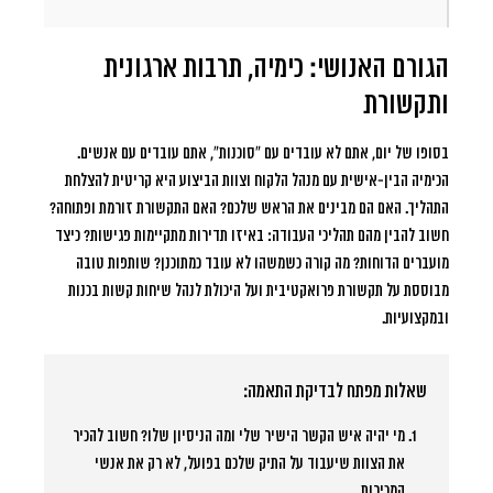
הגורם האנושי: כימיה, תרבות ארגונית
ותקשורת
בסופו של יום, אתם לא עובדים עם “סוכנות”, אתם עובדים עם אנשים.
הכימיה הבין-אישית עם מנהל הלקוח וצוות הביצוע היא קריטית להצלחת
התהליך. האם הם מבינים את הראש שלכם? האם התקשורת זורמת ופתוחה?
חשוב להבין מהם תהליכי העבודה: באיזו תדירות מתקיימות פגישות? כיצד
מועברים הדוחות? מה קורה כשמשהו לא עובד כמתוכנן? שותפות טובה
מבוססת על תקשורת פרואקטיבית ועל היכולת לנהל שיחות קשות בכנות
ובמקצועיות.
שאלות מפתח לבדיקת התאמה:
מי יהיה איש הקשר הישיר שלי ומה הניסיון שלו?
חשוב להכיר
את הצוות שיעבוד על התיק שלכם בפועל, לא רק את אנשי
המכירות.