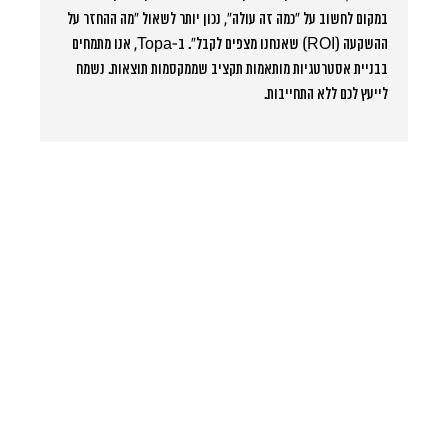
במקום לחשוב על “כמה זה עולה”, נכון יותר לשאול “מה ההחזר על
ההשקעה (ROI) שאנחנו מצפים לקבל”. ב-Topa, אנו מתמחים
בבניית אסטרטגיות מותאמות תקציב שממקסמות תוצאות. נשמח
לייעץ לכם ללא התחייבות.