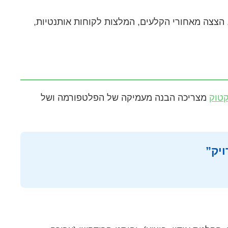
סיון שלנו בטופה, ראינו שסוגי התוכן הבאים מניבים את התוצאות הטובות ביותר: סרטוני “איך לעשות” (How-to), הצצה מאחורי הקלעים, המלצות לקוחות אותנטיות,
קטוק
מצריכה הבנה מעמיקה של הפלטפורמה ושל
ויק”