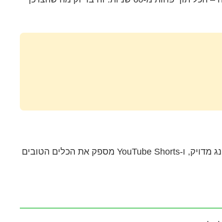
כל פלטפורמה מציעה יכולות ייחודיות: TikTok מוביל בוויראליות ובהגעה אורגנית, Instagram Reels מצטיין בטארגטינג מדויק, ו-YouTube Shorts מספק את הכלים הטובים