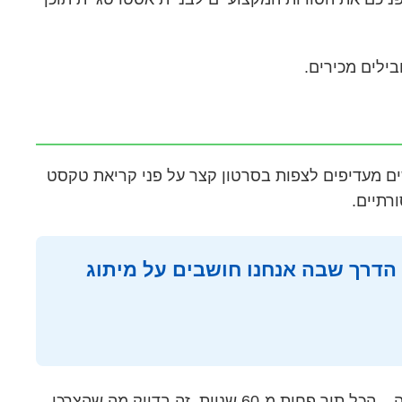
2025, תוכן וידאו קצר מייצר 67% יותר אינטראקציה מתוכן סטטי, ו-89% מהמשתמשים מעדיפים לצפות בסרטון קצר על פני קריאת טקסט
 הדרך שבה אנחנו חושבים על מיתוג
הסיבה לכוח הזה טמונה בפסיכולוגיה הצרכנית. וידאו קצר מצליח לתפוס את הקשב, להעביר מסר ברור ולעורר פעולה – הכל תוך פחות מ-60 שניות. זה בדיוק מה שהצרכן