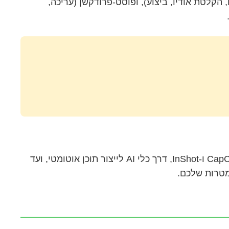
קלטת אודיו, ביצוע), ופוסט-פרודקשן (עריכה,
בעידן הנוכחי, יש מגוון רחב של כלים שיכולים לשדרג את איכות ההפקה שלכם: מאפליקציות עריכה מתקדמות כמו CapCut ו-InShot, דרך כלי AI לייצור תוכן אוטומטי, ועד
מטרות שלכם.