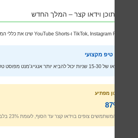
תוכן וידאו קצר – המלך החדש
TikTok, Instagram Reels ו-YouTube Shorts שינו את כללי המשחק.
טיפ מקצועי
וידאו של 15-30 שניות יכול להביא יותר אנגייג’מנט מפוסט טקסט ארוך. המפתח: לספר סיפור מלא בזמן קצר.
נתון מפתיע
87%
מהמשתמשים צופים בוידאו קצר עד הסוף, לעומת 23% בלבד בוידאו ארוך