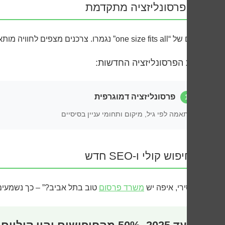
פרסונליזציה מתקדמת
הימים של “one size fits all” נגמרו. צרכנים מצפים לחוויה מותאמת אישית, ו
רמות הפרסונליזציה החדשות:
פרסונליזציה דמוגרפית
1
התאמה לפי גיל, מיקום ותחומי עניין בסיסיים
חיפוש קולי ו-SEO חדש
“היי סירי, איפה יש
משרד פרסום
טוב בתל אביב?” – כך נשמעים 