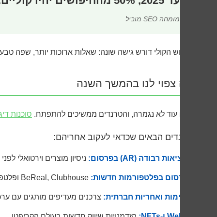
“עד 2025, 50% מהחיפושים יהיו קוליים. מי שלא מתכונן לזה עכשיו, יפסיד לקוחות”
– מומחה SEO מוביל
החיפוש הקולי דורש גישה שונה: שאלות ארוכות יותר, שפה טבעית
מה צפוי לנו בהמשך השנה
השנה עוד לא נגמרה, והטרנדים ממשיכים להתפתח.
סוכנות דיג
הטרנדים הבאים שכדאי לעקוב אחריהם:
מציאות רבודה (AR) בפרסום:
ניסיון מוצרים וירטואלי לפני 
פרסום בפלטפורמות חדשות:
BeReal, Clubhouse ופלטפורמות מתפתחות
קיימות ואחריות חברתית:
צרכנים מעדיפים מותגים עם ערכ
Web3 ו-NFTs:
הזדמנויות שיווק חדשות בעולם הקריפטו