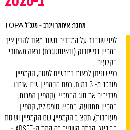
ב-2026
מחבר: איתמר וינרב - מנכ"ל TOPA
לפני שנדבר על המדדים חשוב מאוד להבין איך
קמפיין בפייסבוק (ובאינסטגרם) נראה מאחורי
הקלעים.
כפי שניתן לראות בתרשים למטה, הקמפיין
מורכב מ- 3 רמות. רמת הקמפיין שבו אנחנו
מגדירים את סוג הקמפיין (קמפיין המרות,
קמפיין תתנועה, קמפיין טופס ליד, קמפיין
מעורבות), תקציב הקמפיין, שם הקמפיין ושיטת
הבידינג, הרמה השנייה זה קמת ה-ADSET –