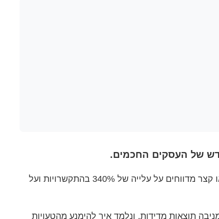
בחודש אוגוסט 2025, אנחנו עדים למהפכה אמיתית בעולם השיווק הדיגיטלי. עסקים שמבינים את הכוח של תוכן וידאו קצר מדווחים על עלייה של 340% בהתקשרויות ועל
יבה תוצאות מדידות, ונלמד איך להימנע מהטעויות