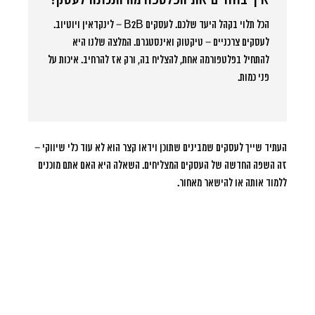
הכל תלוי בקהל היעד שלכם. לעסקים B2B – לינקדאין ויוטיוב.
לעסקים צרכניים – טיקטוק ואינסטגרם. המלצה שלנו היא
להתחיל בפלטפורמה אחת, להצליח בה, ורק אז להרחיב. איכות על
פני כמות.
העתיד שייך לעסקים שמבינים שתוכן וידאו קצר הוא לא עוד כלי שיווקי –
זה השפה החדשה של העסקים המצליחים. השאלה היא האם אתם מוכנים
ללמוד אותה או להישאר מאחור.