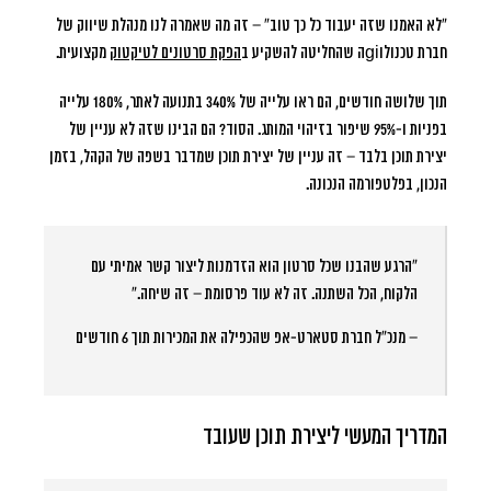
“לא האמנו שזה יעבוד כל כך טוב”
– זה מה שאמרה לנו מנהלת שיווק של
חברת טכנולוgiה שהחליטה להשקיע ב
הפקת סרטונים לטיקטוק
מקצועית.
תוך שלושה חודשים, הם ראו עלייה של 340% בתנועה לאתר, 180% עלייה
בפניות ו-95% שיפור בזיהוי המותג. הסוד? הם הבינו שזה לא עניין של
יצירת תוכן בלבד – זה עניין של יצירת תוכן שמדבר בשפה של הקהל, בזמן
הנכון, בפלטפורמה הנכונה.
“הרגע שהבנו שכל סרטון הוא הזדמנות ליצור קשר אמיתי עם
הלקוח, הכל השתנה. זה לא עוד פרסומת – זה שיחה.”
– מנכ”ל חברת סטארט-אפ שהכפילה את המכירות תוך 6 חודשים
המדריך המעשי ליצירת תוכן שעובד