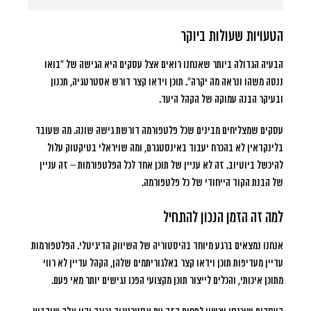
הטעויות שעולות ביוקר
הבעיה הגדולה ביותר שאנחנו רואים אצל עסקים היא הגישה של “בואו
ננסה משהו ונראה מה יקרה”. תוכן וידאו קצר דורש אסטרטגיה, תכנון
ובעיקר הבנה עמוקה של הקהל היעד.
עסקים שמצליחים מבינים שכל פלטפורמה דורשת גישה שונה. מה שעובד
בלינקדאין לא בהכרח יעבוד באינסטגרם, ומה שויראלי בטיקטוק עלול
להיכשל ביוטיוב. זה לא עניין של תוכן אחד לכל הפלטפורמות – זה עניין
של הבנת הקוד הייחודי של כל פלטפורמה.
למה זה הזמן הנכון להתחיל
אנחנו נמצאים ברגע מיוחד בהיסטוריה של השיווק הדיגיטלי. הפלטפורמות
עדיין מעדיפות תוכן וידאו קצר באלגוריתמים שלהן, הקהל עדיין לא רווי
מתוכן איכותי, והכלים לייצור תוכן מקצועי הפכו נגישים יותר מאי פעם.