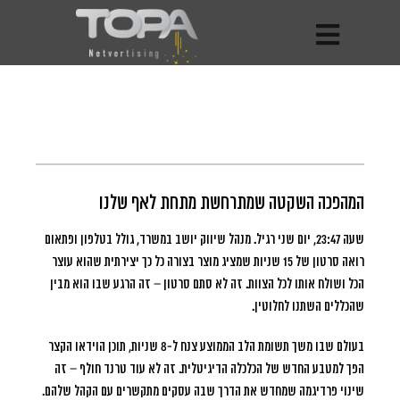
המהפכה השקטה שמתרחשת מתחת לאף שלנו
שעה 23:47, יום שני רגיל.
מנהל שיווק יושב במשרד, גולל בטלפון ופתאום
רואה סרטון של 15 שניות שמציג מוצר בצורה כל כך יצירתית שהוא עוצר
הכל ושולח אותו לכל הצוות. זה לא סתם סרטון – זה הרגע שבו הוא מבין
שהכללים השתנו לחלוטין.
בעולם שבו משך תשומת הלב הממוצע צנח ל-8 שניות, תוכן הוידאו הקצר
הפך למטבע החדש של הכלכלה הדיגיטלית. זה לא עוד טרנד חולף – זה
שינוי פרדיגמה שמחדש את הדרך שבה עסקים מתקשרים עם הקהל שלהם.