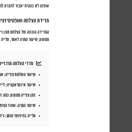
אופנה לא בהכרח יעבוד לחברת B2B, ומה שעובד בחו”ל לא תמיד מתאים לשוק הישראלי.
מדידת הצלחה ואופטימיזצי
המדידה הנכונה של הצלחת תוכן וי
ממוצע, שיעור המרה לאתר, עלייה 
מדדי הצלחה מרכזיים 
שיעור השלמת צפייה:
אחו
שיעור אינטראקציה:
לייק
זמן צפייה ממוצע:
כמה זמ
שיעור המרה:
אחוז הצופי
עלייה בחיפושי מותג:
גיד