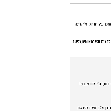
קיד מרכזי ביצירת תוכן, כלי עריכה
זה כולל הכשרת צוותים, רכישת
המלצה מקצועית היא להקצות 15-25% מתקציב השיווק הדיגיטלי לתוכן וידאו קצר. עסקים קטנים יכולים להתחיל עם 3,000-5,000 ש”ח לחודש, בעוד
ת (עלייה במכירות) בדרך כלל מתחילות להיראות