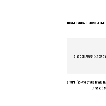
ו-
280% בהמרות
ק על תוכן סטטי. המספרים
הפלטפורמות השונות מציעות הזדמנויות שונות: טיקטוק מוביל בהגעה לקהלים צעירים (18-34), אינסטגרם ריילס מצליח יותר עם קהלים בוגרים (25-45), ויוטיוב
של כל אחת.