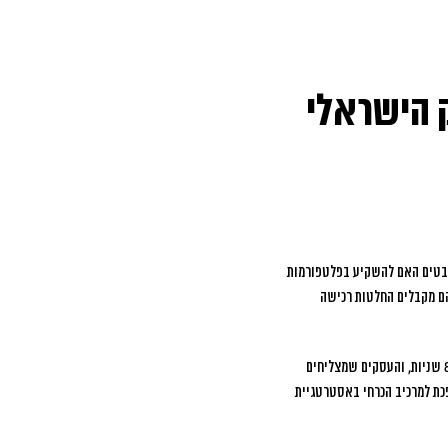
ק הישראלי
לבטים האם להשקיע בפלטפורמות
נסטגרם ריילס, הנתונים מדברים בעד עצמם: 87% מהצרכנים הישראליים צורכים תוכן וידאו קצר יומית, ו-73% מהם מקבלים החלטות רכישה
הסיבה לחשיבות הגוברת של תוכן וידאו קצר טמונה בשינוי התנהגותי עמוק שעבר הצרכן הישראלי. זמן הקשב הממוצע ירד ל-8 שניות, והעסקים שמצליחים
כת למרכיב הכרחי באסטרטגיית