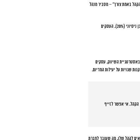
הקהל באמת צורך”
– מסביר מנהל
הגישה המקצועית כוללת מחקר מעמיק של התנהגות הקהל, ניתוח תוכן מתחרים, ובניית לוח תוכן שמאזן בין תוכן מוכר (80%) לתוכן ניסיוני (20%). העסקים
 באסטרטגיית השיווק. עסקים
ות שגויות על יעילות המדיום.
 הקהל. אי אפשר לזייף
אים לקהל שלו. מה שעובד לחברת