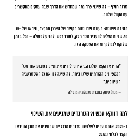
טרנד חולף – זה שינוי פרדיגמה שמחדש את הדרך שבה עסקים מתקשרים
עם הקהל שלהם.
הסיבה פשוטה: בעולם שבו טווח הקשב של הצרכן מתקצר, ווידאו של 15-
60 שניות מצליח להעביר מסר חזק, לעורר רגש ולהניע לפעולה – הכל בזמן
שלוקח לכם לקרוא את הפסקה הזו.
“הווידאו הקצר שלנו הביא יותר לידים איכותיים בשבוע אחד מכל
הקמפיינים הקודמים שלנו ביחד. זה שינה לנו את כל האסטרטגיה
השיווקית.”
– מנהל שיווק בחברת טכנולוגיה מובילה
למה דווקא עכשיו? הטרנדים שמניעים את השינוי
ב-2025, אנחנו עדים לשלושה טרנדים מרכזיים שהופכים את תוכן הווידאו
הקצר לבלתי נמנע: