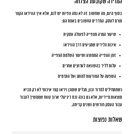
המדידה שקובעת הצלחה
בסוף היום, מה שחשוב זה לא כמה צפיות יש לכם, אלא איך הווידאו הקצר
תורם לעסק. המדדים החשובים באמת הם:
שיעור המרה מצפייה לפעולה עסקית
איכות הלידים שמגיעים דרך הווידאו
זמן הצפייה הממוצע ושיעור השלמת הצפייה
עלות לליד בהשוואה לערוצים אחרים
השפעה על המודעות למותג ועל התדמית
כשמתחילים למדוד נכון, מגלים שתוכן וידאו קצר איכותי לא רק מביא
תוצאות מיידיות, אלא גם בונה נכס דיגיטלי ארוך טווח שממשיך לעבוד
עבור העסק חודשים ושנים קדימה.
שאלות נפוצות