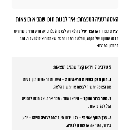
האסטרטגיה המנצחת: איך לבנות תוכן שמביא תוצאות
יצירת תוכן וידאו קצר יעיל זה לא רק לצלם ולעלות. זה מדע מדויק שדורש
הבנה עמוקה של הקהל, הפלטפורמה והמסר שאתם רוצים להעביר. הנה
המתכון המנצח:
5 שלבים לווידאו קצר שמניב תוצאות:
1. הוק חזק בשניות הראשונות
– השניות הראשונות קובעות
אם הצופה ימשיך לצפות או ימשיך הלאה.
2. מסר ברור ומוקד
– ווידאו אחד = מסר אחד. אל תנסו להכניס
הכל לקליפ אחד.
3. ערך מוסף אמיתי
– כל ווידאו חייב לתת לצופה משהו – ידע,
בידור, השראה או פתרון לבעיה.