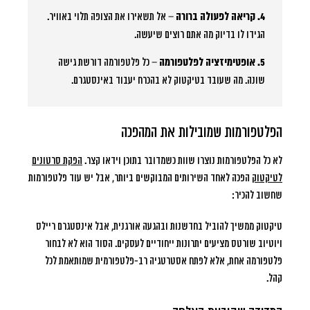
4. קריאה לפעולה ברורה
– אל תשאירו את הצופה תלוי באוויר.
הגידו לו בדיוק מה אתם רוצים שיעשה.
5. אופטימיזציה לפלטפורמה
– כל פלטפורמה דורשת גישה
שונה. מה שעובד בטיקטוק לא בהכרח יעבוד באינסטגרם.
הפלטפורמות שמובילות את המהפכה
לא כל הפלטפורמות נוצרו שוות כשמדובר בתוכן וידאו קצר.
הפקת סרטונים
לטיקטוק
הפכה לאחד השירותים המבוקשים ביותר, אבל יש עוד פלטפורמות
שחשוב להכיר:
טיקטוק ממשיך להוביל בחדשנות ובהגעה אורגנית, אבל אינסטגרם ריילס
ויוטיוב שורטס מציעים יתרונות ייחודיים לעסקים. הסוד הוא לא לבחור
פלטפורמה אחת, אלא לפתח אסטרטגיה רב-פלטפורמית שמותאמת לכל
קהל.