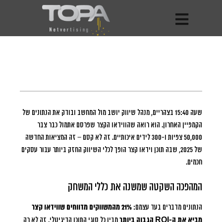
שעה 15:40 בצהריים, מנהל שיווק יושב מול המחשב ובודק את הנתונים של
הקמפיין האחרון.
הוא רואה שהווידאו הקצר שפרסם אתמול כבר צבר
50,000 צפיות ו-300 לידים איכותיים. זה לא קסם – זה המציאות החדשה
של 2025, שבה תוכן וידאו קצר הופך לכלי השיווק החזק ביותר עבור עסקים
חכמים.
המהפכה השקטה שמשנה את כללי המשחק
הנתונים מדברים בעד עצמם:
21% מהמשווקים מדווחים שווידאו קצר
מביא את ה-ROI הגבוה ביותר
מבין כל סוגי התוכן הדיגיטלי. זה לא רק