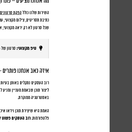
מה אנחנו מציעים – פתרון 
השירות שלנו כולל
הפקת סרטונים 
כתיבת תסריטים, צילום מקצועי, ער
שכל סרטון לא רק יראה מקצועי, אל
טיפ מקצועי:
סרטון של 15 שניות יכול להכיל יותר מידע ורגש מאשר פוסט טקסט של 500 מילים – אם יודעים איך לעשות את זה נכון.
איזה כאב אנחנו פותרים 
רוב העסקים נתקלים באותן בעיות
ליצור תוכן שבאמת מעניין ומניע ל
באסטרטגיה ממוקדת.
האמת היא שיצירת תוכן וידאו איכו
פלטפורמות.
רוב העסקים פשוט ל