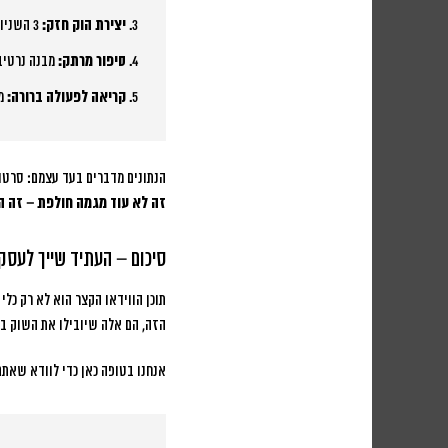
יצירת הוק חזק:
3 השניות הראשונות קובעות הכל
סיפור מרתק:
מבנה נרטיב
קריאה לפעולה ברורה:
מה
הנתונים מדברים בעד עצמם: סרטונים קצרים מקבלים פי 12 יותר שיתופים מתוכן סטטי, ו-95%
זה לא עוד מגמה חולפת – זה הש
סיכום – העתיד שייך לעסקי
תוכן הווידאו הקצר הוא לא רק כל
הזה, הם אלה שיובילו את השוק ב
אנחנו בטופה כאן כדי לוודא שאתם