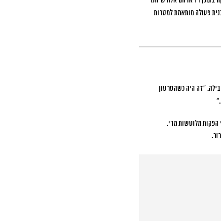
 בתוכן וידאו הם אלה שיהנו
כנית פעולה מותאמת למטרות
בילה. “זה היה כשהסרטון
 הפקות מלוטשות מדי.
ור.