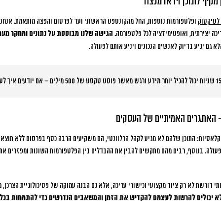
מקיף לתוכן וידאו מנצח
לטיקטוק
ופלטפורמות נוספות, החל מהקונספט הראשוני ועד לפרסום והפצה מותאמת. אנחנו
יכה יצירתית, ואופטימיזציה לכל פלטפורמה.
הגישה שלנו מבוססת על נתונים ומחקר מעמ
א גם יגיע בדיוק לאנשים הנכונים ויניע אותם לפעולה.
– האתגרים האמיתיים של העסקים
 קלאסיות:
התוכן שלהם לא מגיע לקהל הרלוונטי, הם משקיעים הרבה כסף בפרסום ללא תוצאות
פעולה.
בנוסף, רבים מהם מתקשים להבין את ההבדלים בין הפלטפורמות השונות ומפזרים א
תי דורשת לא רק ציוד מקצועי וכישורי עריכה, אלא גם הבנה עמוקה של פסיכולוגיית הצרכן, 
א יכולים להרשות לעצמם להקדיש את הזמן והמשאבים הנדרשים כדי להתמחות בכל