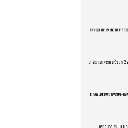
צאות עסקיות מדידות כמו פניות ומכירות
זה תלוי בקהל היעד שלכם ובמטרות העסקיות. עסקים B2B בדרך כלל מצליחים יותר בלינקדאין ויוטיוב, בעוד עסקים B2C מקבלים תוצאות מעולות
3 פעמים בשבוע, באינסטגרם 2-3 פעמים, ובלינקדאין פעם-פעמיים בשבוע. אנחנו
חודש ועד פרויקטים