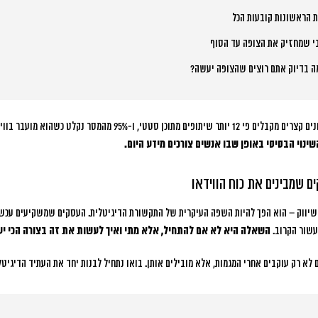
י שמחזיק את הצופה עד הסוף
 בדיוק אתם רוצים שהצופה יעשה?
 מהמסר נקלט כשהוא מועבר בווידאו לעומת 10% בלבד בטקסט.
ינוי הבסיסי באופן שבו אנשים צורכים מידע היום.
ם שמבינים את כוח הווידאו
י שיווק – הוא הפך להיות השפה העיקרית של התקשורת הדיגיטלית. העסקים שמשקיעים עכשי
עשור הקרוב.
השאלה היא לא אם להתחיל, אלא מתי ואיך לעשות את זה בצורה הכי יע
 לא רק עוקבים אחרי המגמות, אלא מובילים אותן. בואו נתחיל לבנות יחד את העתיד הדיגיט