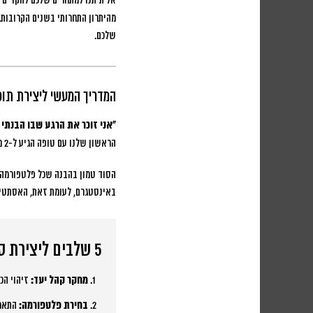
אל תיתנו למתחרים שלכם להקדים 
מהיתרון התחרותי בשנים הקרובות. 
שלכם.
המדריך המעשי ליצירת תוכ
“אני זוכר את הרגע שבו הבנתי ש
הראשון שלנו עם טופה הגיע ל-2 מיליון צפיות ויצר לנו 150 פניות איכותיות תוך שבוע. הבנתי שמדובר במדע מדויק, לא בהימור.”
הסוד טמון בהבנה שכל פלטפורמה 
באינסטגרם, לעומת זאת, האסתטיקה 
5 שלבים ליצירת סרטון ויראלי
מחקר קהל יעד:
זיהוי הכ
בחירת פלטפורמה:
התאמת