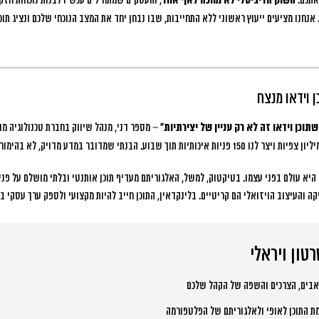
אתכם.
השוק הדיגיטלי לא מחכה לאף אחד
, והעסקים שמתחילים עכשיו לבנות נוכחות חזקה
אנחנו מציעים ייעוץ ראשוני ללא התחייבות, שבו נבחן יחד את המצב הנוכחי שלכם ונציג תו
ן וידאו מנצח
תוכן וידאו זה לא רק עניין של יצירתיות”
– מספר דני, מנהל שיווק בחברת טכנולוגיה מו
היא עולם בפני עצמו.
בטיקטוק, למשל, האלגוריתם מעדיף תוכן אותנטי ובלתי מושלם על פני
והעיצוב הויזואלי הם קריטיים. בלינקדאין, התוכן חייב להיות מקצועי ולספק ערך עסקי בר
אבים, הצרכים והשפה של הקהל שלכם
 התוכן לאופי ולאלגוריתם של הפלטפורמה