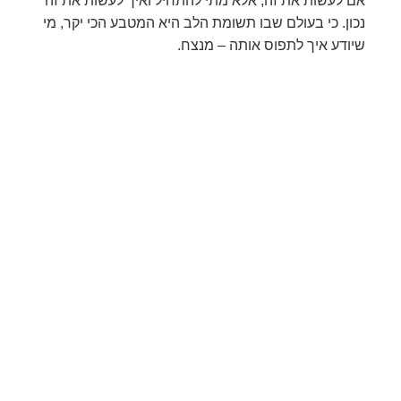
אם לעשות את זה, אלא מתי להתחיל ואיך לעשות את זה
נכון. כי בעולם שבו תשומת הלב היא המטבע הכי יקר, מי
שיודע איך לתפוס אותה – מנצח.