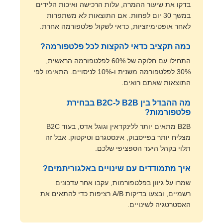
בדקו את שיעור ההמרה, עלות הרכישה ואיכות הלידים
במשך 30 יום לפחות. אם התוצאות לא משתפרות
לאחר אופטימיזציות, כדאי לשקול פלטפורמה אחרת.
כמה תקציב כדאי להקצות לכל פלטפורמה?
התחילו עם חלוקה של 60% לפלטפורמה הראשית,
30% לפלטפורמה משנית ו-10% לניסויים. התאימו לפי
התוצאות שאתם רואים.
מה ההבדל בין B2B ל-B2C בבחירת
פלטפורמות?
B2B מתאים יותר ללינקדאין וגוגל אדס, בעוד B2C
מצליח יותר בפייסבוק, אינסטגרם וטיקטוק. אבל זה
תלוי בקהל היעד הספציפי שלכם.
איך מתמודדים עם שינויים באלגוריתמים?
שמרו על גיוון בפלטפורמות, עקבו אחר עדכונים
רשמיים, ובצעו בדיקות A/B רציפות כדי להתאים את
האסטרטגיה לשינויים.