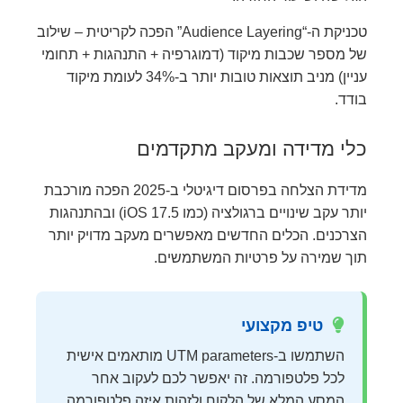
טכניקת ה-“Audience Layering” הפכה לקריטית – שילוב
של מספר שכבות מיקוד (דמוגרפיה + התנהגות + תחומי
עניין) מניב תוצאות טובות יותר ב-34% לעומת מיקוד
בודד.
כלי מדידה ומעקב מתקדמים
מדידת הצלחה בפרסום דיגיטלי ב-2025 הפכה מורכבת
יותר עקב שינויים ברגולציה (כמו iOS 17.5) ובהתנהגות
הצרכנים. הכלים החדשים מאפשרים מעקב מדויק יותר
תוך שמירה על פרטיות המשתמשים.
טיפ מקצועי
השתמשו ב-UTM parameters מותאמים אישית
לכל פלטפורמה. זה יאפשר לכם לעקוב אחר
המסע המלא של הלקוח ולזהות איזה פלטפורמה