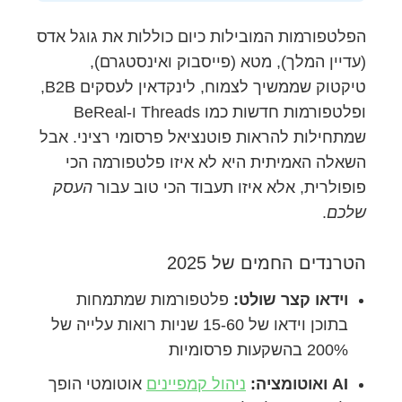
הפלטפורמות המובילות כיום כוללות את גוגל אדס
(עדיין המלך), מטא (פייסבוק ואינסטגרם),
טיקטוק שממשיך לצמוח, לינקדאין לעסקים B2B,
ופלטפורמות חדשות כמו Threads ו-BeReal
שמתחילות להראות פוטנציאל פרסומי רציני. אבל
השאלה האמיתית היא לא איזו פלטפורמה הכי
פופולרית, אלא איזו תעבוד הכי טוב עבור
העסק
שלכם
.
הטרנדים החמים של 2025
וידאו קצר שולט:
פלטפורמות שמתמחות
בתוכן וידאו של 15-60 שניות רואות עלייה של
200% בהשקעות פרסומיות
AI ואוטומציה:
ניהול קמפיינים
אוטומטי הופך