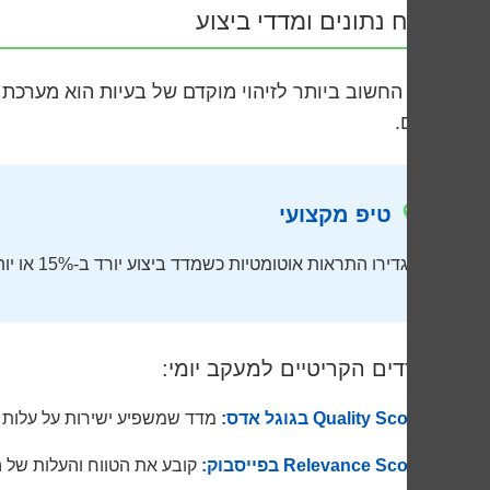
ניתוח נתונים ומדדי ביצוע
הכלי החשוב ביותר לזיהוי מוקדם של בעיות הוא מערכת נית
שונים.
טיפ מקצועי
הגדירו התראות אוטומטיות כשמדד ביצוע יורד ב-15% או יותר משלושת הימים הקודמים. זה יחסוך לכם זמן יקר ויאפשר תגובה מהירה.
המדדים הקריטיים למעקב יומי:
Quality Score בגוגל אדס:
מדד שמשפיע ישירות על עלות 
Relevance Score בפייסבוק:
קובע את הטווח והעלות של ה