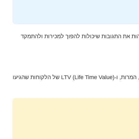
הות את התגובות שיכולות להפוך למכירות ולהתמקד
בסוף, מה שחשוב זה לא כמה לייקים יש לכם, אלא כמה כסף נכנס לכם לחשבון הבנק. המדדים האמיתיים הם: לידים, המרות, ו-LTV (Life Time Value) של הלקוחות שהגיעו