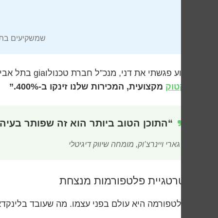
שמשקיעים בתוכן ויראלי מדווח
השבוע פגשתי את דני, מנכ”ל חברת טכנולוgia בתל אביב. הוא סיפר לי:
לטיקטוק
מקצועית, המכירות שלנו זינקו ב-400%.”
“התוכן הטוב ביותר הוא זה שפותר בעיה 
– גארי ויינרצ’וק, מומחה שיווק דיגיטלי
אסטרטגיית פלטפורמות מנצחת
כל פלטפורמה היא עולם בפני עצמו. מה שעובד בלינקדא