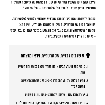
הייתה שהם ניסו להעביר מסר של 30 שניות בפורמט של פרסומת טלוויזיה
מסורתית. ברגע שעברנו לשפה של הפלטפורמה – הכל השתנה.”
המפתח להצלחה טמון ביצירת תוכן שמרגיש אותנטי ורלוונטי לפלטפורמה.
זה אומר הבנה של הטרנדים, השימוש בסאונד פופולרי, ויצירת תוכן
שמעודד אינטראקציה. אבל מעבר לכל זה, חשוב לזכור שמדובר בכלי עסקי
– כל סרטון צריך לשרת מטרה עסקית ברורה.
5 שלבים לבניית אסטרטגיית וידאו מנצחת
מיפוי קהל היעד:
הבינו איפה הקהל שלכם נמצא ומה מעניין
אותו
בחירת פלטפורמות:
התמקדו ב-2-3 פלטפורמות מרכזיות
במקום לפזר
יצירת תוכן עקבי:
פרסמו לפחות 3-4 סרטונים בשבוע
מדידה ואופטימיזציה:
עקבו אחר המטריקות החשובות ולמדו