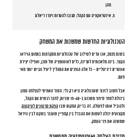
מהן
אינטראקציה עם הקהל:
תגובו להערות ויצרו דיאלוג
הטכנולוגיות החדשות שמשנות את המשחק
בשנת 2025, אנו עדים לשילוב של טכנולוגיות מתקדמות בתחום הוידאו
הקצר. בינה מלאכותית לעריכה, כלים לאוטומציה של תוכן, ואפילו יצירת
אווטרים דיגיטליים – כל אלה הופכים את התהליך ליעיל ונגיש יותר מאי
פעם.
אבל חשוב לזכור שטכנולוגיה היא רק כלי.
הסוד האמיתי להצלחה טמון
ביכולת לספר סיפור משכנע ב-15-60 שניות
, לחבר רגשית עם הקהל,
ולהוביל אותו לפעולה. זה בדיוק המקום שבו
הפקת סרטונים לטיקטוק
מקצועית יכולה לעשות את ההבדל בין קמפיין שעובר בשקט לבין וויראל
שמשנה את פני העסק.
מדידת הצלחה ואופטימיזציה מתמשכת