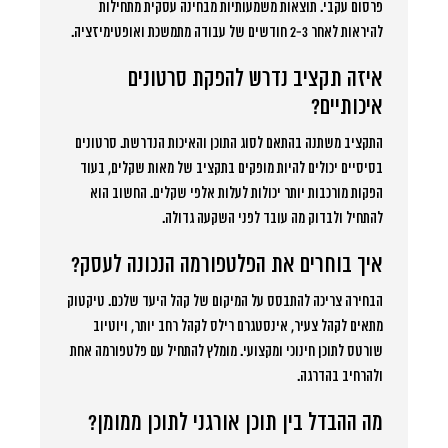
פרסום עקבי. תוצאות משמעותיות מבחינה עסקית מתחילות
להיראות לאחר 2-3 חודשים של עבודה מתמשכת ואופטימיזציה.
איזה תקציב נדרש להפקת סרטונים
איכותיים?
התקציב משתנה בהתאם לסוג התוכן והאיכות הנדרשת. סרטונים
בסיסיים יכולים להיות מופקים בתקציב של מאות שקלים, בעוד
הפקות מורכבות יותר יכולות לעלות אלפי שקלים. החשוב הוא
להתחיל ולבדוק מה עובד לפני השקעה גדולה.
איך בוחרים את הפלטפורמה הנכונה לעסק?
הבחירה צריכה להתבסס על המיקום של קהל היעד שלכם. טיקטוק
מתאים לקהל צעיר, אינסטגרם רילס לקהל רחב יותר, ויוטיוב
שורטס לתוכן חינוכי ומקצועי. מומלץ להתחיל עם פלטפורמה אחת
ולהרחיב בהדרגה.
מה ההבדל בין תוכן אורגני לתוכן ממומן?