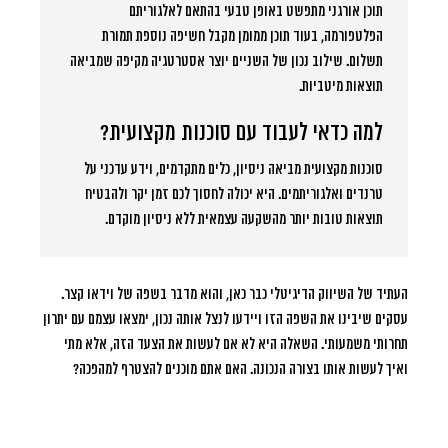
תוכן אורגני מתפשט באופן טבעי בהתאם לאלגוריתם
הפלטפורמה, בעוד תוכן ממומן מקבל חשיפה נוספת תמורת
תשלום. שילוב נכון של השניים יוצר אסטרטגיה מקיפה שמביאה
תוצאות מיטביות.
למה כדאי לעבוד עם סוכנות מקצועית?
סוכנות מקצועית מביאה ניסיון, כלים מתקדמים, וידע עדכני על
טרנדים ואלגוריתמים. היא יכולה לחסוך לכם זמן יקר ולהבטיח
תוצאות טובות יותר מהשקעה עצמאית ללא ניסיון מוקדם.
העתיד של השיווק הדיגיטלי כבר כאן, והוא מדבר בשפה של וידאו קצר.
עסקים שיבינו את השפה הזו ויידעו לנצל אותה נכון, ימצאו עצמם עם יתרון
תחרותי משמעותי. השאלה היא לא אם לעשות את הצעד הזה, אלא מתי
ואיך לעשות אותו בצורה הנכונה. האם אתם מוכנים להצטרף למהפכה?