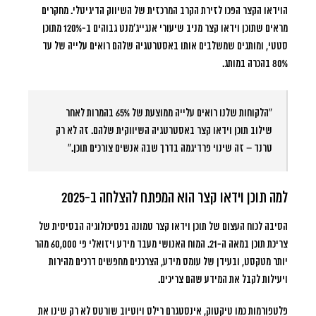
הוידאו הקצר הפכו לזירת הקרב המרכזית של השיווק הדיגיטלי. מחקרים
מראים שתוכן וידאו קצר מניב שיעורי אנגייג’מנט גבוהים ב-120% מתוכן
סטטי, ומותגים שמשלבים אותו באסטרטגיה שלהם רואים עלייה של עד
80% בהכרה במותג.
“הלקוחות שלנו רואים עלייה ממוצעת של 65% בהמרות לאחר
שילוב תוכן וידאו קצר באסטרטגיה השיווקית שלהם. זה לא רק
טרנד – זה שינוי פרדיגמה בדרך שבה אנשים צורכים תוכן.”
למה תוכן וידאו קצר הוא המפתח להצלחה ב-2025
הסיבה לכוח העצום של תוכן וידאו קצר טמונה בפסיכולוגיה הבסיסית של
צריכת תוכן במאה ה-21.
המוח האנושי מעבד מידע ויזואלי פי 60,000 מהר
יותר מטקסט
, ובעידן של עומס מידע, הצרכנים מחפשים דרכים מהירות
ויעילות לקבל את המידע שהם צריכים.
פלטפורמות כמו טיקטוק, אינסטגרם רילס ויוטיוב שורטס לא רק שינו את