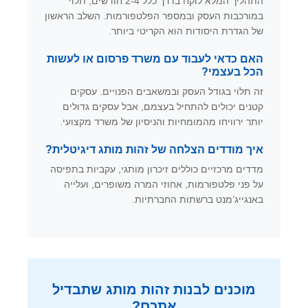
התהליך המלא לוקח בדרך כלל 2-4 חודשים, תלוי
במורכבות העסק ובמספר הפלטפורמות. השלב הראשון
של הגדרת היסודות הוא הקריטי ביותר.
האם כדאי לעבוד עם משרד פרסום או לעשות
הכל בעצמי?
זה תלוי בגודל העסק ובמשאבים הפנויים. עסקים
קטנים יכולים להתחיל בעצמם, אבל עסקים גדולים
יותר ירוויחו מהמומחיות והניסיון של משרד מקצועי.
איך מודדים הצלחה של זהות מותג דיגיטלית?
מדדים מרכזיים כוללים זיכרון מותגי, עקביות בתפיסה
על פני פלטפורמות, אחוזי המרה משופרים, ועלייה
באנגייג’מנט ברשתות החברתיות.
מוכנים לבנות זהות מותג שתבדיל
אתכם?