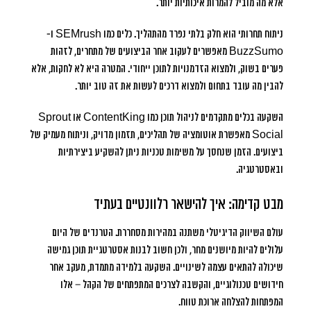
אלא מה מוביל להמרות איכותיות יותר.
ניתוח תחרותי הוא חלק בלתי נפרד מהתהליך. כלים כמו SEMrush ו-
BuzzSumo מאפשרים לעקוב אחר הביצועים של מתחרים, לזהות
פערים בשוק, ולמצוא הזדמנויות לתוכן ייחודי. המטרה היא לא לחקות, אלא
להבין מה עובד בתחום ולמצוא דרכים לעשות את זה טוב יותר.
השקעה בכלים מתקדמים לניהול תוכן כמו ContentKing או Sprout
Social מאפשרת אוטומציה של תהליכים, תזמון מדויק, וניתוח מעמיק של
ביצועים. הזמן שנחסך על משימות טכניות ניתן להשקיע ביצירתיות
ובאסטרטגיה.
מבט קדימה: איך להישאר רלוונטיים בעתיד
עולם השיווק הדיגיטלי משתנה במהירות מסחררת. הטרנדים של היום
עלולים להיות מיושנים מחר, ולכן חשוב לבנות אסטרטגיית תוכן גמישה
שיכולה להתאים עצמה לשינויים. השקעה בלמידה מתמדת, מעקב אחר
חידושים טכנולוגיים, והקשבה לצרכים המתפתחים של הקהל – אלו
המפתחות להצלחה ארוכת טווח.