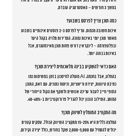
ולא רק מדדי מעורבות. אם אתם רואים עלייה עקבית במדדים אלו
במשך 3 חודשים – האסטרטגיה עובדת.
כמה תוכן צריך לפרסם בשבוע?
איכות חשובה מכמות. עדיף לפרסם 2-3 פוסטים איכותיים בשבוע
מאשר תוכן יומי באיכות נמוכה. התדירות תלויה בקהל היעד
ובפלטפורמה – לינקדאין דורש פחות תוכן מאינסטגרם, אבל
באיכות גבוהה יותר.
האם כדאי להשקיע בבינה מלאכותית ליצירת תוכן?
בהחלט, אבל בחכמה. AI מעולה לחיסכון בזמן במשימות כמו
כתיבת טיוטות, יצירת וריאציות, וניתוח נתונים. עם זאת, התוכן
הסופי חייב לעבור עריכה אנושית ולשקף את הקול הייחודי של
המותג. השילוב הנכון יכול להגדיל פרודוקטיביות ב-40-60%.
מה התקציב המומלץ לשיווק תוכן?
המלצה כללית היא 15-25% מתקציב השיווק הכולל. עסקים קטנים
יכולים להתחיל עם 2,000-5,000 שקל בחודש, כולל יצירה וקידום.