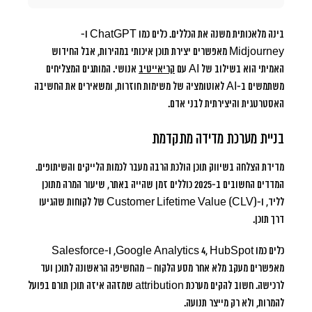
בינה מלאכותית משנה את הכללים. כלים כמו ChatGPT ו-
Midjourney מאפשרים יצירת תוכן איכותי במהירות, אבל החידוש
האמיתי הוא בשילוב של AI עם
קריאייטיב
אנושי. המותגים המצליחים
משתמשים ב-AI לאוטומציה של משימות חוזרות, ומשאירים את החשיבה
האסטרטגית והיצירתית לבני אדם.
בניית מערכת מדידה מתקדמת
מדידת הצלחה בשיווק תוכן הולכת הרבה מעבר לכמות הלייקים והשיתופים.
המדדים החשובים ב-2025 כוללים זמן שהייה באתר, שיעור המרה מתוכן
לליד, ו-Customer Lifetime Value (CLV) של לקוחות שהגיעו
דרך תוכן.
כלים כמו Google Analytics 4, HubSpot, ו-Salesforce
מאפשרים מעקב מלא אחר מסע הלקוח – מהחשיפה הראשונה לתוכן ועד
לרכישה. חשוב להקים מערכת attribution שמזהה איזה תוכן תורם בפועל
להמרות, ולא רק מייצר תנועה.