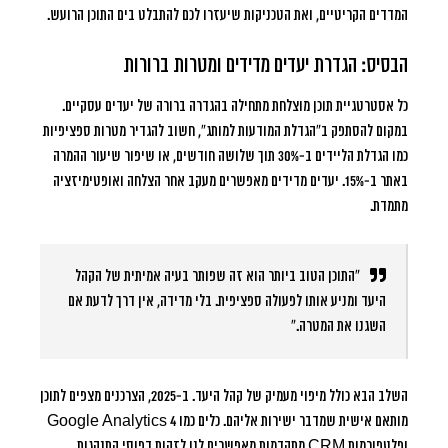
המדדים הקריטיים, ואת הטכניקות שיעזרו לכם להתבלט בים התוכן הרועש.
הבסיס: הגדרת יעדים מדידים ומטרות ברורות
כל אסטרטגיית תוכן מוצלחת מתחילה בהגדרה ברורה של יעדים עסקיים.
במקום להסתפק ב”הגדלת המודעות למותג”, חשוב להגדיר מטרות ספציפיות
כמו הגדלת הליידים ב-30% תוך שלושה חודשים, או שיפור שיעור ההמרה
באתר ב-15%. יעדים מדידים מאפשרים מעקב אחר הצלחה ואופטימיזציה
מתמדת.
“התוכן הטוב ביותר הוא זה שפותר בעיה אמיתית של הקהל
היעד ומניע אותו לפעולה ספציפית. בלי מדידה, אין דרך לדעת אם
השגנו את המטרה.”
השלב הבא כולל מיפוי מעמיק של קהל היעד. ב-2025, הצרכנים מצפים לתוכן
מותאם אישית שמדבר ישירות אליהם. כלים כמו Google Analytics 4
ופלטפורמות CRM מתקדמות מאפשרים לנו לזהות דפוסי התנהגות,