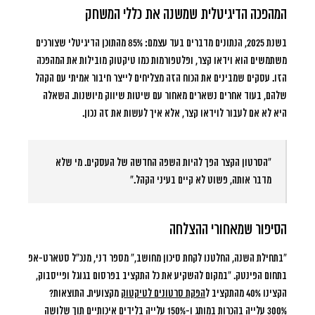
המהפכה הדיגיטלית שמשנה את כללי המשחק
בשנת 2025, הנתונים מדברים בעד עצמם:
85% מהתוכן הדיגיטלי שצורכים
משתמשים הוא וידאו קצר
, ופלטפורמות כמו טיקטוק מובילות את המהפכה
הזו. עסקים שמבינים את הכוח הזה מצליחים לייצר חיבור אמיתי עם הקהל
שלהם, בעוד אחרים נשארים מאחור עם שיטות שיווק מיושנות. השאלה
היא לא אם לעבור לוידאו קצר, אלא איך לעשות את זה נכון.
“הסרטון הקצר הפך להיות השפה החדשה של העסקים. מי שלא
מדבר אותה, פשוט לא קיים בעיני הקהל.”
הסיפור שמאחורי ההצלחה
“בתחילת השנה, החלטנו לקחת סיכון מחושב,”
מספר דני, מנכ”ל סטארט-אפ
בתחום הפינטק. “במקום להשקיע את כל התקציב בפרסום בגוגל ופייסבוק,
הקצינו 40% מהתקציב ל
הפקת סרטונים לטיקטוק
מקצועית. התוצאות?
300% עלייה בהכרות במותג ו-150% עלייה בלידים איכותיים תוך שלושה