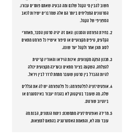
חשוב להבין מי הקהל שלכם ומה הבעיה שאתם פותרים עבורו.
הסרטונים המצליחים ביותר הם אלה שמדברים ישירות לכאב
הספציפי של הקהל.
בחירת הפורמט והסגנון:
האם זה יהיה סרטון הסבר, מאחורי
הקלעים, טיפים מקצועיים או סיפור אישי? כל פורמט מתאים
לסוג תוכן אחר ולקהל יעד שונה.
תכנון הפקה מקצועית:
איכות הוידאו והאודיו קריטית
להצלחה. השקעה בציוד מתאים ובעריכה מקצועית יכולה
להיות ההבדל בין סרטון שעובר מתחת לרדר לבין ויראל.
אופטימיזציה לפלטפורמה:
כל פלטפורמה יש לה את הכללים
שלה. מה שעובד בטיקטוק לא בהכרח יעבוד באינסטגרם או
ביוטיוב שורטס.
מדידה ואופטימיזציה מתמשכת:
ניתוח הנתונים, הבנת מה
עובד ומה לא, והתאמת האסטרטגיה בהתאם לתוצאות.