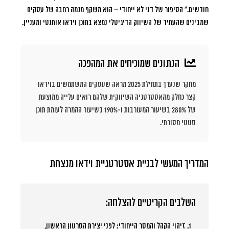
חודשים.” הסיפור של דני לא ייחודי – הוא משקף מגמה רחבה של עסקים
שמבינים שהעתיד של השיווק הדיגיטלי נמצא בתוכן וידאו אותנטי ומעניין.
הנתונים שמוכיחים את המהפכה
מחקר שנערך בתחילת 2025 מראה שעסקים המשתמשים בוידאו
קצר כחלק מהאסטרטגיה השיווקית שלהם רואים עלייה ממוצעת
של 280% בשיעור המעורבות ו-190% בשיעור ההמרה לעומת תוכן
סטטי מסורתי.
המדריך המעשי לבניית אסטרטגיית וידאו מנצחת
השלבים הקריטיים להצלחה:
זיהוי הקהל והמסר הייחודי:
לפני יצירת הסרטון הראשון,