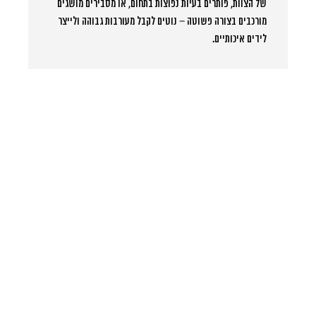
של הצוות, פותרים בעיות נפוצות בתחום, או מסבירים מושגים
מורכבים בצורה פשוטה – נוטים לקבל מעורבות גבוהה ולייצר
לידים איכותיים.