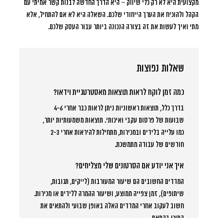
מקצועית היא לא רק כלי שיווק – היא הדרך החדשה לבנות קשר אמיתי עם
הקהל ולהוכיח את הערך הייחודי שלכם. השאלה היא לא אם להתחיל, אלא
מתי ואיך לעשות את זה בצורה הנכונה ביותר עבור העסק שלכם.
שאלות נפוצות
כמה זמן לוקח לראות תוצאות מאסטרטגיית וידאו?
בדרך כלל, תוצאות ראשוניות ניתן לראות כבר אחרי 4-6
שבועות של פרסום עקבי ואיכותי. תוצאות משמעותיות יותר,
כמו עלייה בלידים ובמכירות, מתחילות להיראות אחרי 2-3
חודשים של עבודה מתמשכת.
איך אני יודע אם הסרטונים שלי מצליחים?
המדדים החשובים הם שיעור המעורבות (לייקים, תגובות,
שיתופים), זמן צפייה ממוצע, ושיעור ההמרה ללידים או מכירות.
חשוב לעקוב אחרי המדדים האלה באופן שבועי ולהתאים את