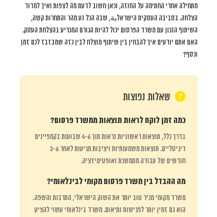
מתחילה אחרי החתימה על החוזה, וכאן חשוב לדעת מה לצפות ואיך למדוד
הצלחה. בסביבה העסקית הישראלية, שבה הכל נע מהר והתחרות קשה,
השיתוף הנכון עם משרד הפרסום יכול להיות הגורם המכריע בהצלחת העסק.
האם אתם יודעים איך להבחין בין שיתוף מוצלח לבין כזה שמבזבז לכם זמן
וכסף?
שאלות נפוצות
כמה זמן לוקח לראות תוצאות ממשרד פרסום?
בדרך כלל, תוצאות ראשוניות נראות תוך 4-6 שבועות בקמפיינים
דיגיטליים. תוצאות משמעותיות ויציבות מגיעות לאחר 3-6
חודשים של עבודה מתמשכת ואופטימיזציה.
מה ההבדל בין משרד פרסום מקומי לבינלאומי?
משרד מקומי מכיר טוב יותר את השוק הישראלי, התרבות והשפה.
הוא גם זמין יותר לפגישות ותיאום. משרד בינלאומי עשוי להציע