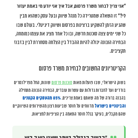
“אני צריך לבחור משרד פרסום, אבל איך אני יודע מי באמת יעזור
לי?”
זו השאלה שמטרידה כל מנהל שיווק ובעל עסק כשהוא מבין
שהגיע הזמן להשקיע ברצינות בפרסום ושיווק דיגיטלי. בעולם שבו
כל שני ימים צצה סוכנות חדשה, ובו כל אחד מציג את עצמו כמומחה,
הבחירה הנכונה יכולה להיות ההבדל בין הצלחה מסחררת לבין בזבוז
תקציבים.
הקריטריונים החשובים לבחירת משרד פרסום
בשוק הישראלי, שבו פועלות מאות
סוכנות פרסום
שונות, החל מפרילנסרים
בודדים ועד לחברות גדולות עם עשרות עובדים, הבחירה הנכונה מתחילה
בהבנה ברורה של מה שאתם באמת צריכים.
85% מהעסקים הקטנים
והבינוניים בישראל
מדווחים על חוסר שביעות רצון מהשירותים השיווקיים
שהם מקבלים, בעיקר בגלל חוסר התאמה בין הציפיות למציאות.