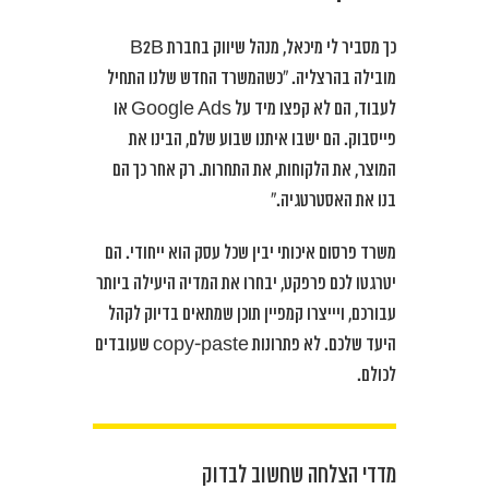
כך מסביר לי מיכאל, מנהל שיווק בחברת B2B
מובילה בהרצליה. “כשהמשרד החדש שלנו התחיל
לעבוד, הם לא קפצו מיד על Google Ads או
פייסבוק. הם ישבו איתנו שבוע שלם, הבינו את
המוצר, את הלקוחות, את התחרות. רק אחר כך הם
בנו את האסטרטגיה.”
משרד פרסום איכותי יבין שכל עסק הוא ייחודי. הם
יטרגטו לכם פרפקט, יבחרו את המדיה היעילה ביותר
עבורכם, ויייצרו קמפיין תוכן שמתאים בדיוק לקהל
היעד שלכם. לא פתרונות copy-paste שעובדים
לכולם.
מדדי הצלחה שחשוב לבדוק