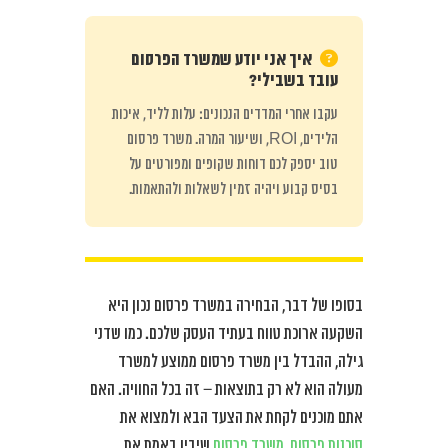
איך אני יודע שמשרד הפרסום
עובד בשבילי?
עקבו אחרי המדדים הנכונים: עלות לליד, איכות
הלידים, ROI, ושיעור המרה. משרד פרסום
טוב יספק לכם דוחות שקופים ומפורטים על
בסיס קבוע ויהיה זמין לשאלות ולהתאמות.
בסופו של דבר, הבחירה במשרד פרסום נכון היא
השקעה ארוכת טווח בעתיד העסק שלכם. כמו שדני
גילה, ההבדל בין משרד פרסום ממוצע למשרד
מעולה הוא לא רק בתוצאות – זה בכל החוויה. האם
אתם מוכנים לקחת את הצעד הבא ולמצוא את
סוכנות פרסום, משרד פרסום
שיבין באמת את