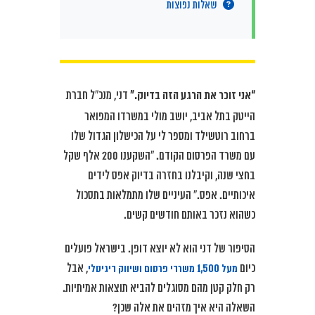
שאלות נפוצות
“אני זוכר את הרגע הזה בדיוק.”
דני, מנכ”ל חברת
הייטק בתל אביב, יושב מולי במשרדו המפואר
ברחוב רוטשילד ומספר לי על הכישלון הגדול שלו
עם משרד הפרסום הקודם. “השקענו 200 אלף שקל
בחצי שנה, וקיבלנו בחזרה בדיוק אפס לידים
איכותיים. אפס.” העיניים שלו מתמלאות בתסכול
כשהוא נזכר באותם חודשים קשים.
הסיפור של דני הוא לא יוצא דופן. בישראל פועלים
מעל 1,500 משרדי פרסום ושיווק דיגיטלי
כיום
, אבל
רק חלק קטן מהם מסוגלים להביא תוצאות אמיתיות.
השאלה היא איך מזהים את אלה שכן?