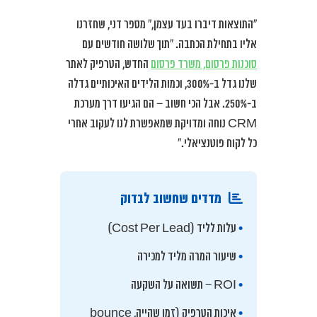
“התוצאות דיברו בעד עצמן,” מספר דני, שחזרנו
אליו בתחילת הכתבה. “תוך שלושה חודשים עם
סוכנות פרסום, משרד פרסום
החדש, הטרפיק לאתר
שלנו גדל ב-300%, וכמות הלידים האיכותיים גדלה
ב-250%. אבל הכי חשוב – הם הגיעו דרך מערכת
CRM נוחה ומדויקת שמאפשרת לנו לעקוב אחרי
כל לקוח פוטנציאלי.”
מדדים שחשוב לבדוק
•
עלות לליד (Cost Per Lead)
•
שיעור המרה מליד למכירה
•
ROI – תשואה על השקעה
•
איכות הטרפיק (זמן שהייה, bounce