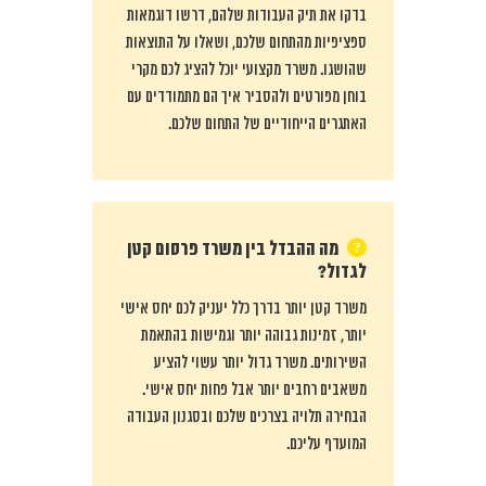
בדקו את תיק העבודות שלהם, דרשו דוגמאות
ספציפיות מהתחום שלכם, ושאלו על התוצאות
שהושגו. משרד מקצועי יוכל להציג לכם מקרי
בוחן מפורטים ולהסביר איך הם מתמודדים עם
האתגרים הייחודיים של התחום שלכם.
מה ההבדל בין משרד פרסום קטן
לגדול?
משרד קטן יותר בדרך כלל יעניק לכם יחס אישי
יותר, זמינות גבוהה יותר וגמישות בהתאמת
השירותים. משרד גדול יותר עשוי להציע
משאבים רחבים יותר אבל פחות יחס אישי.
הבחירה תלויה בצרכים שלכם ובסגנון העבודה
המועדף עליכם.