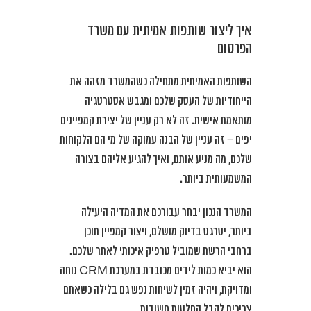
איך ליצור שותפות אמיתית עם משרד
הפרסום
השותפות האמיתית מתחילה כשהמשרד מזהה את
הייחודיות של העסק שלכם ומגבש אסטרטגיה
מותאמת אישית. זה לא רק עניין של יצירת קמפיינים
יפים – זה עניין של הבנה עמוקה של מי הם הלקוחות
שלכם, מה מניע אותם, ואיך להגיע אליהם בצורה
המשמעותית ביותר.
המשרד הנכון יבחר עבורכם את המדיה היעילה
ביותר, יטרגט בדיוק מושלם, ויצור קמפיין תוכן
ברחבי הרשת שמוביל טרפיק איכותי לאתר שלכם.
הוא יביא כמות לידים מכובדת במערכת CRM נוחה
ומדויקת, ויהיה זמין לשיחות נפש גם בלילה כשאתם
צריכים לקבל החלטות חשובות.