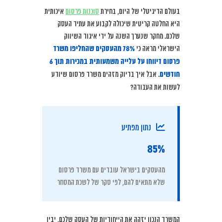
בעולם הדיגיטלי של היום, בחירת
סוכנות פרסום
איכותית
היא החלטה קריטית שיכולה לקבוע את עתיד העסק
שלכם. מחקר שנערך השנה על ידי איגוד השיווק
הישראלי מראה כי
78% מהעסקים שהחליפו משרד
פרסום דיווחו על עלייה משמעותית במכירות תוך 6
חודשים
. אבל איך בדיוק מזהים משרד פרסום שיודע
לעשות את העבודה?
נתון מפתיע
85%
מהעסקים בישראל עובדים עם משרד פרסום
שלא מתאים להם, לפי סקר של לשכת המסחר
המשרד הנכון יזהה את הייחודיות של העסק שלכם, יבין