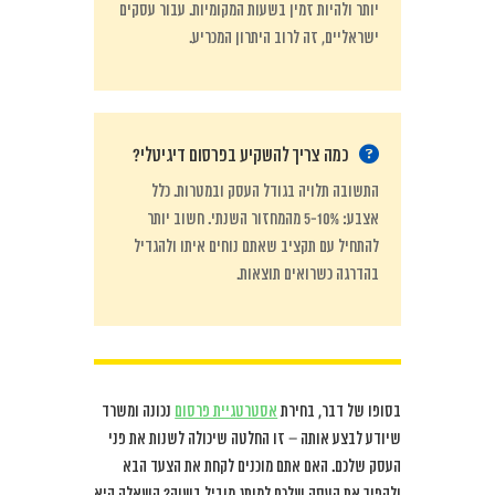
יותר ולהיות זמין בשעות המקומיות. עבור עסקים
ישראליים, זה לרוב היתרון המכריע.
כמה צריך להשקיע בפרסום דיגיטלי?
התשובה תלויה בגודל העסק ובמטרות. כלל
אצבע: 5-10% מהמחזור השנתי. חשוב יותר
להתחיל עם תקציב שאתם נוחים איתו ולהגדיל
בהדרגה כשרואים תוצאות.
בסופו של דבר, בחירת
אסטרטגיית פרסום
נכונה ומשרד
שיודע לבצע אותה – זו החלטה שיכולה לשנות את פני
העסק שלכם. האם אתם מוכנים לקחת את הצעד הבא
ולהפוך את העסק שלכם למותג מוביל בשוק? השאלה היא