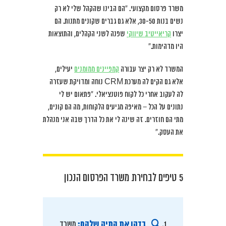
משרד פרסום מקצועי. “הם הבינו שהקהל שלי לא רק
נשים בנות 30-50, אלא גם גברים שקונים מתנות. הם
יצרו
קריאייטיב שיווקי
שפנה לשני הקהלים, והתוצאות
היו מדהימות.”
המשרד לא רק יצר עבורה
קמפיינים ממומנים
יעילים,
אלא גם הקים לה מערכת CRM נוחה ומדויקת שעזרה
לה לעקוב אחרי כל לקוח פוטנציאלי. “פתאום יש לי
נתונים על הכל – מאיפה מגיעים הלקוחות, מה הם קונים,
מתי הם חוזרים. זה שינה לי את כל הדרך שבה אני מנהלת
את העסק.”
5 טיפים לבחירת משרד הפרסום הנכון
בדקו את התיק שלהם:
משרד