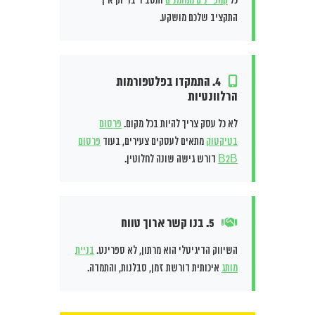
כל
קמפיינים ממומנים
ותסביר בדיוק איך
התקציב שלכם מושקע.
4. התמקדו בפלטפורמות
הרלוונטיות
לא כל עסק צריך להיות בכל מקום.
פרסום
בטיקטוק
מתאים לעסקים צעירים, בעוד
פרסום
B2B
דורש גישה שונה לחלוטין.
5. בנו קשר ארוך טווח
השיווק הדיגיטלי הוא מרתון, לא ספרינט.
בניית
מותג
איכותית דורשת זמן, סבלנות, והתמדה.