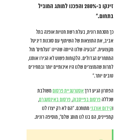
זינקו ב-280% והפכנו למותג המוביל
בתחום.”
כך מסכמת רונית, בעלת רשת חנויות אופנה בתל
אביב, את התוצאות של השיתוף עם סוכנות דיגיטל
מקצועית. “הבעיה שלנו הייתה שהיינו ‘נעלמים’ מול
המתחרים הגדולים. הלקוחות פשוט לא הכירו אותנו,
למרות שהמוצרים שלנו היו איכותיים יותר ובמחירים
טובים יותר.”
הפתרון הגיע דרך
אסטרטגיית פרסום
משולבת
שכללה
פרסום בפייסבוק
,
פרסום באינסטגרם
,
ו
קידום אורגני
מתוחכם. “הם לא רק יצרו לנו
קמפיינים, הם בנו לנו מותג שלם”, מוסיפה רונית.