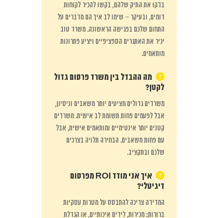
בדקו את התיק שלהם, בקשו להכיר לקוחות
דומים, ובעיקר – שימו לב איך הם מדברים על
התחום שלכם בפגישה הראשונה. משרד טוב
יכיר את האתגרים הספציפיים ויציע פתרונות
מותאמים.
מה ההבדל בין משרד פרסום גדול
לקטן?
משרדים גדולים מציעים יותר משאבים וניסיון,
אבל לפעמים פחות תשומת לב אישית. משרדים
קטנים יותר אינטימיים ומותאמים אישית, אבל
עם פחות משאבים. הבחירה תלויה בצרכים
שלכם ובתקציב.
איך אני מודד ROI מפרסום
דיגיטלי?
המדידה צריכה להתבסס על מטרות עסקיות
ברורות: מכירות, לידים איכותיים, או הגדלת