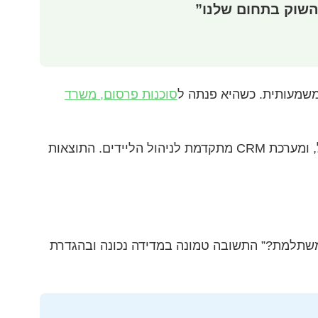
משמעותית. כשהיא פנתה ל
סוכנות פרסום, משרד
התהליך כלל בניית אסטרטגיה דיגיטלית מקיפה, יצירת תוכן איכותי, קמפיינים ממוקדים ברשתות החברתיות ובגוגל, ומערכת CRM מתקדמת לניהול הליידים. התוצאות
תלמת?” התשובה טמונה במדידה נכונה ובהגדרת