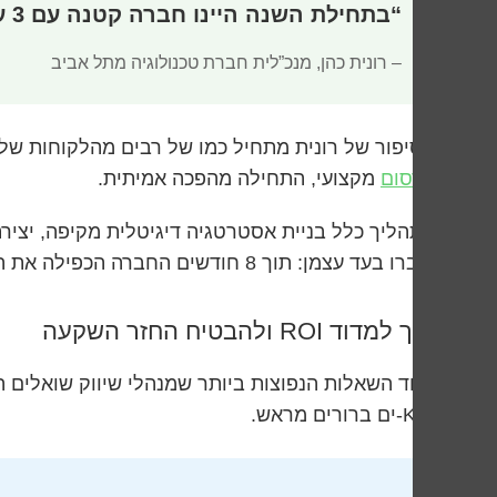
“בתחילת השנה היינו חברה קטנה עם 3 עובדים. היום אנחנו מעסיקים 25 איש ומובילים את השוק בתחום שלנו”
– רונית כהן, מנכ”לית חברת טכנולוגיה מתל אביב
הסיפור של רונית מתחיל כמו של רבים מהלקוחות שלנ
פרסום
מקצועי, התחילה מהפכה אמיתית.
דיברו בעד עצמן: תוך 8 חודשים החברה הכפילה את המכירות והפכה למותג מוכר בתחום.
איך למדוד ROI ולהבטיח החזר השקעה
אחד השאלות הנפוצות ביותר שמנהלי שיווק שואלים הו
KPI-ים ברורים מראש.