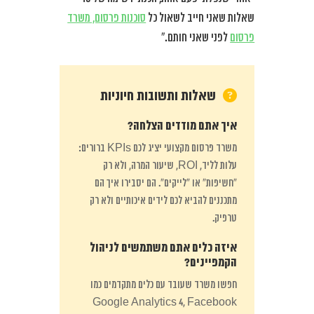
שאלות שאני חייב לשאול כל
סוכנות פרסום, משרד
פרסום
לפני שאני חותם.”
שאלות ותשובות חיוניות
איך אתם מודדים הצלחה?
משרד פרסום מקצועי יציג לכם KPIs ברורים:
עלות לליד, ROI, שיעור המרה, ולא רק
“חשיפות” או “לייקים”. הם יסבירו איך הם
מתכננים להביא לכם לידים איכותיים ולא רק
טרפיק.
איזה כלים אתם משתמשים לניהול
הקמפיינים?
חפשו משרד שעובד עם כלים מתקדמים כמו
Google Analytics 4, Facebook