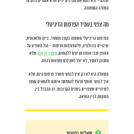
שלכם – ולא להתרשם מגרפים יפים שלא אומרים כלום על
השורה התחתונה.
מה צפוי בעתיד הפרסום הדיגיטלי
הפרסום הדיגיטלי משתנה בקצב מסחרר. בינה מלאכותית,
שינויים ברגולציה, פלטפורמות חדשות – הכל משפיע על
האופן שבו אנחנו מגיעים ללקוחות.
משרד פרסום
שלא
מתכונן לעתיד, לא יוכל לתת לכם תוצאות בהווה.
השאלה היא לא רק איך לבחור משרד פרסום היום, אלא
איך לבחור שותף שיוכל להתפתח איתכם ולהתאים עצמו
לשינויים שצפויים בשנים הקרובות. זה ההבדל בין
השקעה לבין הוצאה.
שאלות נפוצות