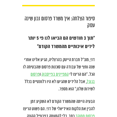
סיפור הצלחה: איך משרד פרסום נכון שינה
עסק
“תוך 3 חודשים הם הביאו לנו פי 5 יותר
לידים איכותיים מהמשרד הקודם”
דני, מנכ”ל חברת הייטק בהרצליה, הגיע אלינו אחרי
שנה וחצי של עבודה עם סוכנות פרסום שהבטיחה לו
הכל. “הם הריצו לי
קמפיינים בפייסבוק
ו
פרסום
בגוגל
, אבל הלידים שהגיעו לא היו רלוונטיים בכלל
לשירות שלנו,” הוא מספר.
הבעיה הייתה שהמשרד הקודם לא השקיע זמן
להבין את הלקוח האידיאלי של דני. הם פשוט הריצו
פרסום ממוקד
רחב, בלי להתעמק בפרופיל הקונה