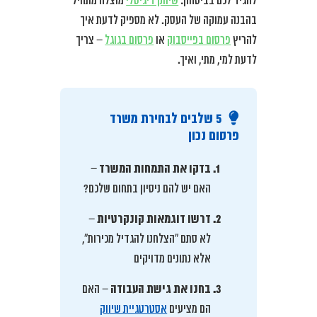
להגיד לכם בביטחון:
שיווק דיגיטלי
מוצלח מתחיל
בהבנה עמוקה של העסק. לא מספיק לדעת איך
להריץ
פרסום בפייסבוק
או
פרסום בגוגל
– צריך
לדעת למי, מתי, ואיך.
5 שלבים לבחירת משרד
פרסום נכון
בדקו את התמחות המשרד
–
האם יש להם ניסיון בתחום שלכם?
דרשו דוגמאות קונקרטיות
–
לא סתם “הצלחנו להגדיל מכירות”,
אלא נתונים מדויקים
בחנו את גישת העבודה
– האם
הם מציעים
אסטרטגיית שיווק