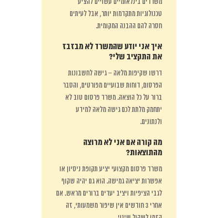
משרדים בינלאומיים עשויים להציע
טכנולוגיות מתקדמות יותר, אבל לעיתים
חסרה להם ההבנה המקומית.
איך אני יודע שהמשרד לא מבזבז
את התקציב שלי?
דרשו שקיפות מלאה – גישה לחשבונות
הפרסום, דוחות שבועיים מפורטים, והסבר
ברור על כל הוצאה. משרד פרסום טוב לא
יתחמק מלתת לכם גישה מלאה למידע
ולנתונים.
מה קורה אם אני לא מרוצה
מהתוצאות?
משרד פרסום מקצועי יציע תקופת ניסיון או
אפשרות יציאה גמישה. הוא גם יהיה שקוף
לגבי הציפיות ויציב יעדים ברורים מראש. אם
אחרי 3 חודשים אין שיפור משמעותי, זה
הזמן לשקול שינוי.