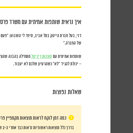
איך נראית שותפות אמיתית עם משרד פרסו
דני, בעל חברת הייטק בתל אביב, סיפר לי השבוע: “פע
של החברה.”
שותפות אמיתית עם
סוכנות דיגיטל
מתחילה בהבנה שהצלח
– יכולת להגיד “לא” כשהרעיון שלכם לא יעבוד.
שאלות נפוצות
כמה זמן לוקח לראות תוצאות מקמפיין פר
בדרך כלל תוצאות ראשוניות נראות כבר אחרי 2-3 שבועות, אבל תוצאות משמעותיות ויציבות מגיעות אחרי 2-3 חודשים של