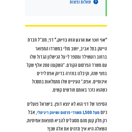
שאלות נפוצות
“אני זוכר את הרגע הזה בדיוק.”
דני, מנכ”ל חברת
הייטק בתל אביב, יושב מולי במשרדו המפואר
ברחוב רוטשילד ומספר לי על הכישלון הגדול שלו
עם משרד הפרסום הקודם. “השקענו 200 אלף שקל
בחצי שנה, וקיבלנו בחזרה בדיוק אפס לידים
איכותיים. אפס.” העיניים שלו מתמלאות בתסכול
כשהוא נזכר באותם חודשים קשים.
הסיפור של דני הוא לא יוצא דופן. בישראל פועלים
מעל 1,500 משרדי פרסום ושיווק דיגיטלי
כיום
, אבל
רק חלק קטן מהם מסוגלים להביא תוצאות אמיתיות.
השאלה היא איך מזהים את אלה שכן?