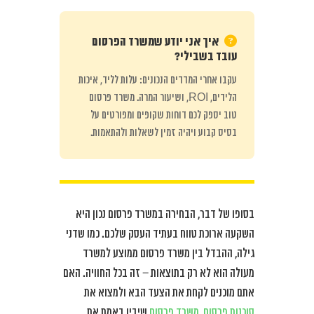
איך אני יודע שמשרד הפרסום
עובד בשבילי?
עקבו אחרי המדדים הנכונים: עלות לליד, איכות
הלידים, ROI, ושיעור המרה. משרד פרסום
טוב יספק לכם דוחות שקופים ומפורטים על
בסיס קבוע ויהיה זמין לשאלות ולהתאמות.
בסופו של דבר, הבחירה במשרד פרסום נכון היא
השקעה ארוכת טווח בעתיד העסק שלכם. כמו שדני
גילה, ההבדל בין משרד פרסום ממוצע למשרד
מעולה הוא לא רק בתוצאות – זה בכל החוויה. האם
אתם מוכנים לקחת את הצעד הבא ולמצוא את
סוכנות פרסום, משרד פרסום
שיבין באמת את