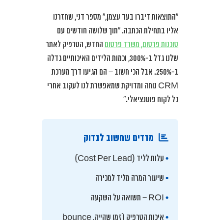
“התוצאות דיברו בעד עצמן,” מספר דני, שחזרנו
אליו בתחילת הכתבה. “תוך שלושה חודשים עם
סוכנות פרסום, משרד פרסום
החדש, הטרפיק לאתר
שלנו גדל ב-300%, וכמות הלידים האיכותיים גדלה
ב-250%. אבל הכי חשוב – הם הגיעו דרך מערכת
CRM נוחה ומדויקת שמאפשרת לנו לעקוב אחרי
כל לקוח פוטנציאלי.”
מדדים שחשוב לבדוק
•
עלות לליד (Cost Per Lead)
•
שיעור המרה מליד למכירה
•
ROI – תשואה על השקעה
•
איכות הטרפיק (זמן שהייה, bounce