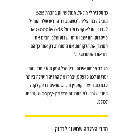
כך מסביר לי מיכאל, מנהל שיווק בחברת B2B
מובילה בהרצליה. “כשהמשרד החדש שלנו התחיל
לעבוד, הם לא קפצו מיד על Google Ads או
פייסבוק. הם ישבו איתנו שבוע שלם, הבינו את
המוצר, את הלקוחות, את התחרות. רק אחר כך הם
בנו את האסטרטגיה.”
משרד פרסום איכותי יבין שכל עסק הוא ייחודי. הם
יטרגטו לכם פרפקט, יבחרו את המדיה היעילה ביותר
עבורכם, ויייצרו קמפיין תוכן שמתאים בדיוק לקהל
היעד שלכם. לא פתרונות copy-paste שעובדים
לכולם.
מדדי הצלחה שחשוב לבדוק