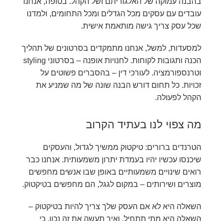
בהבנה עמוקה של האלגוריתם ושל הקהל. בטופה, אנחנו
עובדים עם עסקים מכל הגדלים ומכל התחומים, ולמדנו
שכל עסק צריך גישה מותאמת אישית.
למסעדות, למשל, אנחנו מתמקדים בסרטונים של תהליך
הכנה ותגובות לקוחות. לחנויות אופנה – בסרטוני styling
וטרנספורמציה. לעורכי דין – בהסברים פשוטים על
זכויות. כל תחום דורש הבנה שונה של מה שמניע את
הקהל לפעולה.
מה צפוי לנו בעתיד הקרוב
הטרנדים ברורים: טיקטוק ממשיך לגדול, והעסקים
שיכנסו עכשיו יהיו בעמדת יתרון משמעותית. אנחנו כבר
רואים שינויים משמעותיים באופן שבו אנשים מחפשים
מוצרים ושירותים – במקום לגגל, הם מחפשים בטיקטוק.
השאלה היא לא אם העסק שלך צריך להיות בטיקטוק –
השאלה היא מתי תתחיל, ואיך תעשה את זה נכון. כי