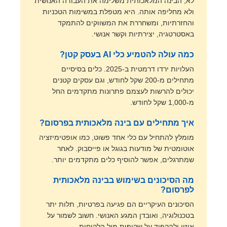
לא, הבינה המלאכותית משלימה את העבודה האנושית
ולא מחליפה אותה. היא מטפלת במשימות הטכניות
והחזרתיות, ומשחררת את המשווקים להתמקד
באסטרטגיה, יצירתיות וקשר אנושי.
כמה עולה להטמיע כלי AI בעסק קטן?
העלויות ירדו דרמטית ב-2025. כלים בסיסיים
מתחילים מ-200 שקל לחודש, וגם עסקים קטנים
יכולים להרשות לעצמם פתרונות מתקדמים החל
מ-1,000 שקל לחודש.
איך מתחילים עם בינה מלאכותית בפרסום?
מומלץ להתחיל עם כלי אחד פשוט, כמו אופטימיזציה
אוטומטית של מודעות בגוגל או פייסבוק. לאחר
שמתרגלים, אפשר להוסיף כלים מתקדמים יותר.
מה הסיכונים בשימוש בבינה מלאכותית
לפרסום?
הסיכונים העיקריים הם פגיעה בפרטיות, תלות יתר
בטכנולוגיה, ואובדן המגע האנושי. חשוב לשמור על
איזון ולהקפיד על שקיפות מול הלקוחות.