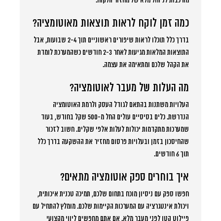
מורכבות לניהול מלא של מחזור הלקוח.
כמה זמן לוקח לראות תוצאות מאוטומציה?
בדרך כלל תוכלו לראות שיפורים ראשוניים תוך 2-4 שבועות, אבל
התוצאות המלאות מגיעות לאחר 2-3 חודשים כשהמערכת לומדת
את הקהל שלכם ומתאימה את עצמה.
מה העלות של מעבר לאוטומציה?
העלויות משתנות בהתאם לגודל העסק ולרמת האוטומציה
הנדרשת. כלים בסיסיים עולים החל מ-500 שקל בחודש, בעוד
שמערכות מתקדמות יכולות לעלות אלפי שקלים. חשוב לזכור
שהחיסכון בזמן ובעלויות פרסום מחזיר את ההשקעה בדרך כלל
תוך 6 חודשים.
איך בוחרים ספק אוטומציה מתאים?
חפשו ספק עם ניסיון מוכח בתחום שלכם, תמיכה טכנית איכותית,
ויכולת אינטגרציה עם המערכות הקיימות שלכם. מומלץ להתחיל עם
פיילוט קטן לפני מעבר מלא. אם אתם מחפשים ליווי מקצועי