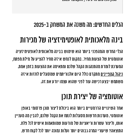
הכלים החדשים: מה משנה את המשחק ב-2025
בינה מלאכותית לאופטימיזציה של מכירות
הכלי החדש והמהפכני ביותר הוא שימוש בבינה מלאכותית לאופטימיזציה
אוטומטית של הצעות מחיר. במקום לנחש איזה מחיר להציע על מילת מפתח,
המערכת לומדת מהתנהגות הקהל שלכם ומתאימה את ההצעות בזמן אמת.
ניהול קמפיינים
מתקדם כולל היום אלגוריתמים שמסוגלים לחזות איזה
משתמש יבצע רכישה עוד לפני שהוא עצמו יודע את זה.
אוטומציה של יצירת תוכן
אחד השינויים הדרמטיים ביותר הוא ביכולת ליצור תוכן פרסומי באופן
אוטומטי. מערכות חדשות מסוגלות לנתח את הקהל שלכם, להבין מה מעניין
אותו, וליצור עשרות וריאציות של מודעות שמותאמות אישית לכל פלח.
התוצאה?
שיעורי המרה גבוהים יותר ועלות נמוכה יותר לכל לקוח חדש
.