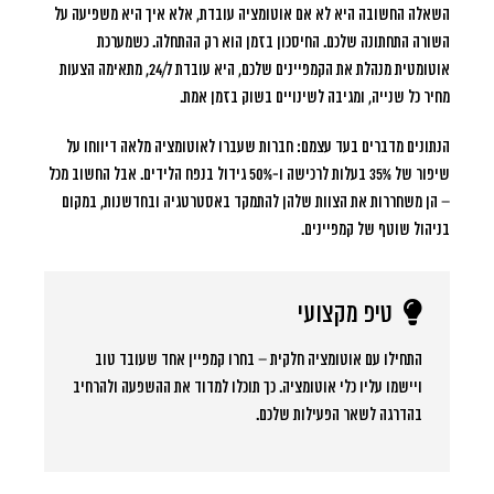
השאלה החשובה היא לא אם אוטומציה עובדת, אלא איך היא משפיעה על
השורה התחתונה שלכם.
החיסכון בזמן הוא רק ההתחלה
. כשמערכת
אוטומטית מנהלת את הקמפיינים שלכם, היא עובדת 24/7, מתאימה הצעות
מחיר כל שנייה, ומגיבה לשינויים בשוק בזמן אמת.
הנתונים מדברים בעד עצמם: חברות שעברו לאוטומציה מלאה דיווחו על
שיפור של 35% בעלות לרכישה ו-50% גידול בנפח הלידים
. אבל החשוב מכל
– הן משחררות את הצוות שלהן להתמקד באסטרטגיה ובחדשנות, במקום
בניהול שוטף של קמפיינים.
טיפ מקצועי
התחילו עם אוטומציה חלקית – בחרו קמפיין אחד שעובד טוב
ויישמו עליו כלי אוטומציה. כך תוכלו למדוד את ההשפעה ולהרחיב
בהדרגה לשאר הפעילות שלכם.