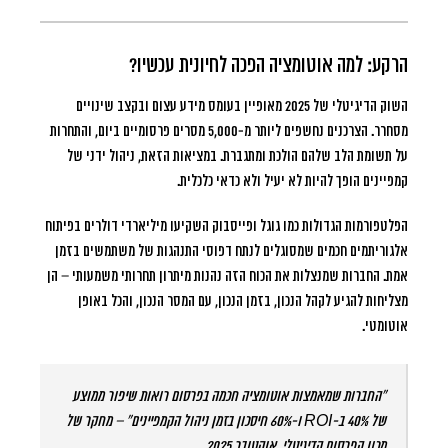
הרקע: למה אוטומציה הפכה לחיונית עכשיו?
השוק הדיגיטלי של 2025 מאופיין בעומס מידע עצום ובקצב שינויים
מסחרר. הצרכנים נחשפים ליותר מ-5,000 מסרים פרסומיים ביום, והתחרות
על תשומת הלב שלהם הולכת ומתגברת. במציאות הזאת,
ניהול ידני של
קמפיינים הופך להיות לא יעיל ולא כדאי כלכלית
.
הפלטפורמות הגדולות כמו גוגל ופייסבוק השקיעו מיליארדי דולרים בפיתוח
אלגוריתמים חכמים שמסוגלים לנתח דפוסי התנהגות של משתמשים בזמן
אמת. החברות שמנצלות את הכוח הזה נהנות מיתרון תחרותי משמעותי – הן
מצליחות להגיע לקהל הנכון, בזמן הנכון, עם המסר הנכון, והכל באופן
אוטומטי.
“החברות שמאמצות אוטומציה חכמה בפרסום רואות שיפור ממוצע
של 40% ב-ROI ו-60% חיסכון בזמן ניהול הקמפיינים” – מחקר של
מכון הפרסום הדיגיטלי, אוקטובר 2025