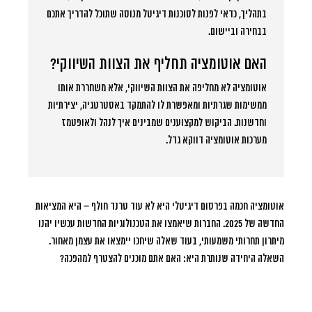
בתהליך, כדאי לפנות לסוכנות דיגיטל מנוסה שתוכל להדריך אתכם
בבחירה וביישום.
האם אוטומציה תחליף את הצוות השיווקי?
אוטומציה לא מחליפה את הצוות השיווקי, אלא משחררת אותו
ממשימות שגרתיות ומאפשרת לו להתמקד באסטרטגיה, יצירתיות
וחדשנות. הביקוש למקצוענים שמבינים איך לנהל ולאופטמז
מערכות אוטומציה דווקא גדל.
אוטומציה חכמה בפרסום דיגיטלי היא לא עוד טרנד חולף – היא המציאות
החדשה של 2025. החברות שיאמצו את הטכנולוגיות החדשות עכשיו יהנו
מיתרון תחרותי משמעותי, בעוד שאלה שיחכו יימצאו את עצמן מאחור.
השאלה היחידה שנותרת היא: האם אתם מוכנים להצטרף למהפכה?