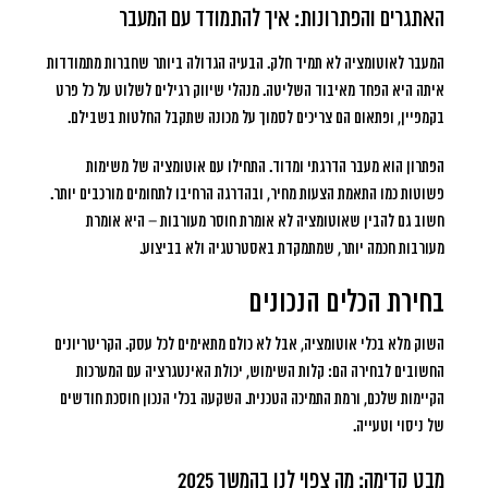
האתגרים והפתרונות: איך להתמודד עם המעבר
המעבר לאוטומציה לא תמיד חלק. הבעיה הגדולה ביותר שחברות מתמודדות
איתה היא
הפחד מאיבוד השליטה
. מנהלי שיווק רגילים לשלוט על כל פרט
בקמפיין, ופתאום הם צריכים לסמוך על מכונה שתקבל החלטות בשבילם.
הפתרון הוא מעבר הדרגתי ומדוד. התחילו עם אוטומציה של משימות
פשוטות כמו התאמת הצעות מחיר, ובהדרגה הרחיבו לתחומים מורכבים יותר.
חשוב גם להבין שאוטומציה לא אומרת חוסר מעורבות – היא אומרת
מעורבות חכמה יותר, שמתמקדת באסטרטגיה ולא בביצוע.
בחירת הכלים הנכונים
השוק מלא בכלי אוטומציה, אבל לא כולם מתאימים לכל עסק. הקריטריונים
החשובים לבחירה הם: קלות השימוש, יכולת האינטגרציה עם המערכות
הקיימות שלכם, ורמת התמיכה הטכנית.
השקעה בכלי הנכון חוסכת חודשים
של ניסוי וטעייה
.
מבט קדימה: מה צפוי לנו בהמשך 2025