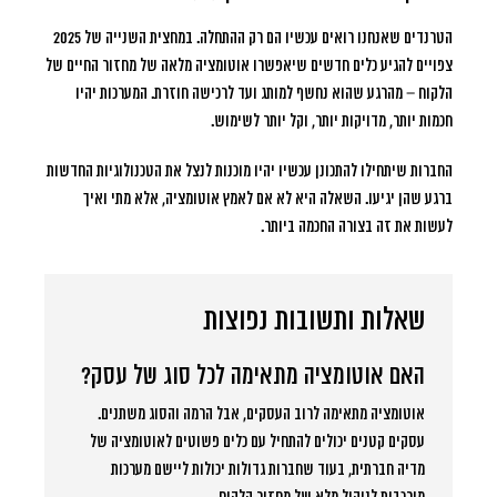
הטרנדים שאנחנו רואים עכשיו הם רק ההתחלה. במחצית השנייה של 2025
צפויים להגיע כלים חדשים שיאפשרו אוטומציה מלאה של מחזור החיים של
הלקוח – מהרגע שהוא נחשף למותג ועד לרכישה חוזרת. המערכות יהיו
חכמות יותר, מדויקות יותר, וקל יותר לשימוש.
החברות שיתחילו להתכונן עכשיו יהיו מוכנות לנצל את הטכנולוגיות החדשות
ברגע שהן יגיעו.
השאלה היא לא אם לאמץ אוטומציה, אלא מתי ואיך
לעשות את זה בצורה החכמה ביותר
.
שאלות ותשובות נפוצות
האם אוטומציה מתאימה לכל סוג של עסק?
אוטומציה מתאימה לרוב העסקים, אבל הרמה והסוג משתנים.
עסקים קטנים יכולים להתחיל עם כלים פשוטים לאוטומציה של
מדיה חברתית, בעוד שחברות גדולות יכולות ליישם מערכות