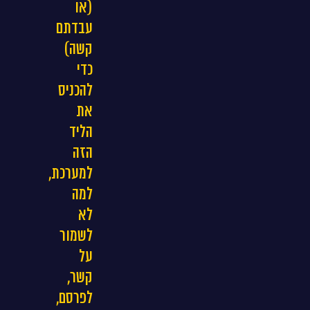
(או
עבדתם
קשה)
כדי
להכניס
את
הליד
הזה
למערכת,
למה
לא
לשמור
על
קשר,
לפרסם,