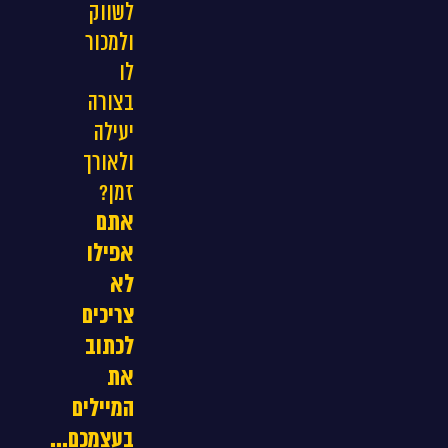
לשווק
ולמכור
לו
בצורה
יעילה
ולאורך
זמן?
אתם
אפילו
לא
צריכים
לכתוב
את
המיילים
בעצמכם...